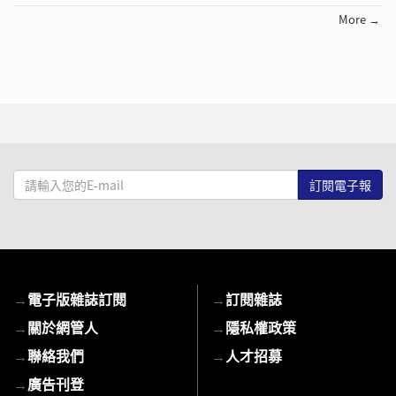
More →
請
輸
入
您
的
E-
→
電子版雜誌訂閱
→
訂閱雜誌
mail
→
關於網管人
→
隱私權政策
→
聯絡我們
→
人才招募
→
廣告刊登