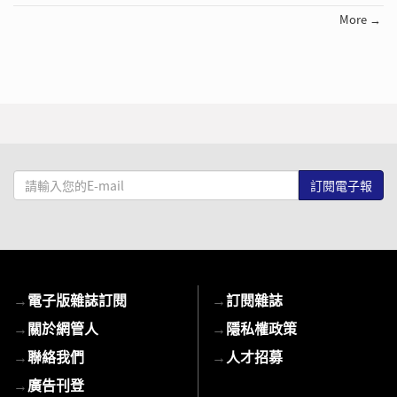
More →
請
輸
入
您
的
E-
→
電子版雜誌訂閱
→
訂閱雜誌
mail
→
關於網管人
→
隱私權政策
→
聯絡我們
→
人才招募
→
廣告刊登