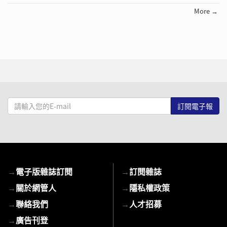
More →
請
輸
入
您
的
E-
→
電子版雜誌訂閱
→
訂閱雜誌
mail
→
關於網管人
→
隱私權政策
→
聯絡我們
→
人才招募
→
廣告刊登