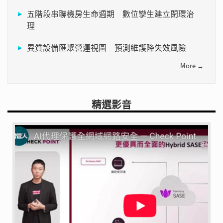
五階段串聯機房生命週期 數位孿生建立閉環治
理
異質設備匯聚營運視圖 預測維護降失效風險
More →
精選影音