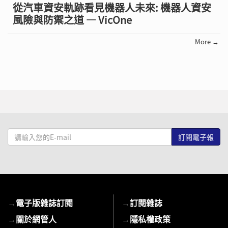
從汽車資安軌跡看見機器人未來: 機器人資安
風險與防禦之道 — VicOne
More →
請
輸
入
您
的
E-
→
電子版雜誌訂閱
→
訂閱雜誌
mail
→
關於網管人
→
隱私權政策