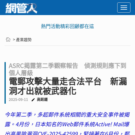
Togg
navi
熱門活動精彩回顧都在這
> 產業趨勢
ASRC揭露第二季觀察報告 偵測規則應下到
個人層級
電郵攻擊大量走合法平台 新漏
洞才出就被武器化
2025-09-11
高銘鍾
今年第二季，多起郵件系統相關的重大安全事件被揭
露。4月份，日本知名的Web郵件系統Active! Mail爆
出高風險漏洞CVE-2025-42599，緊接著在6月份，郵