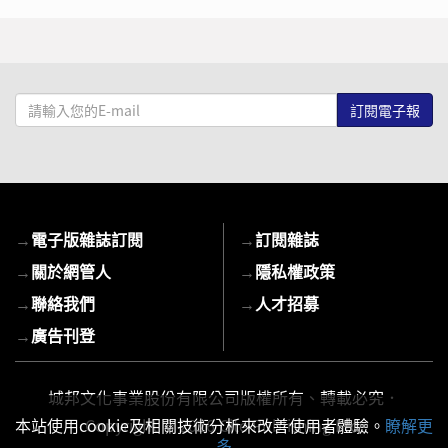
請
輸
入
您
的
E-
→
電子版雜誌訂閱
→
訂閱雜誌
mail
→
關於網管人
→
隱私權政策
→
聯絡我們
→
人才招募
→
廣告刊登
城邦文化事業股份有限公司版權所有、轉載必究．
Copyright © 2026 Cite Publishing Ltd.
本站使用cookie及相關技術分析來改善使用者體驗。
瞭解更
多