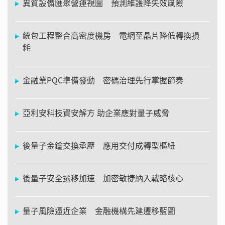
異質設備匯聚營運視圖 預測維護降失效風險
統包工程整合高密度機房 電網至晶片降低轉換損
耗
金融業PQC準備發動 密碼治理先行掌握節奏
亞利安科技資安解方 助企業應對量子威脅
後量子金鑰交換承壓 應用交付成轉型樞紐
後量子安全遷移加速 加密敏捷納入戰略核心
量子風險逼近企業 金融機構先建遷移藍圖