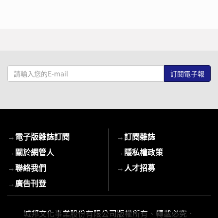
請
輸
入
您
的
E-
→
電子版雜誌訂閱
→
訂閱雜誌
mail
→
關於網管人
→
隱私權政策
→
聯絡我們
→
人才招募
→
廣告刊登
城邦文化事業股份有限公司版權所有、轉載必究．