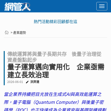
Togg
navi
熱門活動精彩回顧都在這
> 產業趨勢
傳統運算將與量子長期共存 後量子治理從
資產盤點起步
量子運算邁向實用化 企業亟需
建立長效治理
2026-06-01
洪羿漣
當企業界持續把目光放在生成式AI與高效能運算之
際，量子電腦（Quantum Computer）與後量子密
碼學（PQC）也正快速成為企業資安與基礎架構規劃