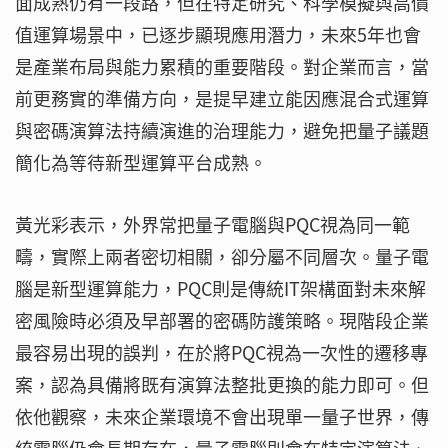
面成熟仍有一段路，但在特定研究、科學模擬與高價
值運算場景中，已逐步顯現應用潛力，未來5年也會
是產業布局與能力累積的重要階段。對企業而言，當
前更務實的準備方向，是提早建立能因應混合式運算
與密碼演算法持續演進的治理能力，避免把量子議題
簡化為等待新型運算平台成熟。
黃光彩表示，外界常把量子電腦與PQC視為同一範
疇，實際上兩者密切相關，卻分屬不同層次。量子電
腦是新型運算能力，PQC則是傳統IT架構面對未來解
密風險時必須及早部署的密碼防護策略。現階段企業
最容易出現的誤判，在於將PQC視為一次性的遷移專
案，認為具備將既有演算法整批更換的能力即可。但
依他觀察，未來企業環境不會出現單一量子世界，傳