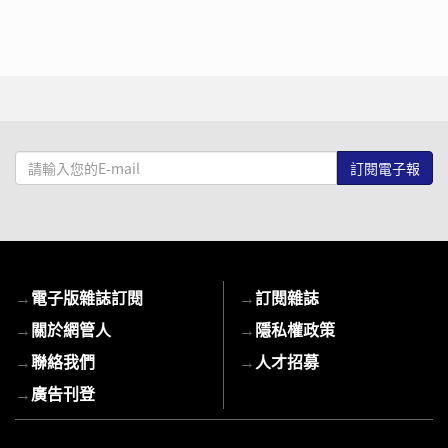
請
輸
入
您
的
E-
→
電子版雜誌訂閱
→
訂閱雜誌
mail
→
關於網管人
→
隱私權政策
→
聯絡我們
→
人才招募
→
廣告刊登