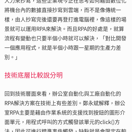
人力來抄寫，這些企業現今正在思考如何藉由數位化
將機台內的數據直接抄寫到雲端，而不是像傳統一
樣，由人抄寫完後還要再登打進電腦裡，像這樣的場
景就可以運用RPA來解決。而且RPA的好處是，就算
流程有變動也只要半個小時就可以解決，「對比開發
一個應用程式，就是半個小時跟一星期的生產力差
別。」
技術底層比較說分明
回到技術層面來看，辦公室自動化與工廠自動化的
RPA解決方案在技術上有些差別。鄭永斌解釋，辦公
室RPA主要是藉由作業系統的支援找到按鈕的圖形介
面單元，用程式呼叫的方式觸發該單元的click()方
法，因此可進行精準事件觸發，缺點就是會限定在較