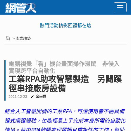
Togg
navi
熱門活動精彩回顧都在這
> 產業趨勢
電腦視覺「看」機台畫面操作滑鼠 非侵入
實現跨平台自動化
工業RPA助攻智慧製造 另闢蹊
徑串接廠房設備
2021-12-23
余采霏
結合人工智慧開發的工業RPA，可讓使用者不需具備
程式編程經驗，也能輕易上手完成本身所需的自動化
情境。藉由RPA軟體處理單調且重複性的工作，幫助