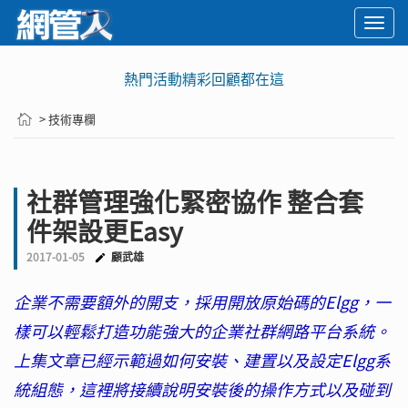
Togg
navi
熱門活動精彩回顧都在這
> 技術專欄
社群管理強化緊密協作 整合套
件架設更Easy
2017-01-05
顧武雄
企業不需要額外的開支，採用開放原始碼的Elgg，一
樣可以輕鬆打造功能強大的企業社群網路平台系統。
上集文章已經示範過如何安裝、建置以及設定Elgg系
統組態，這裡將接續說明安裝後的操作方式以及碰到