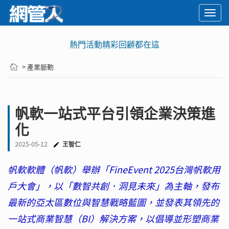
Togg
navi
熱門活動精彩回顧都在這
> 產業脈動
帆軟一站式平台引領企業決策進
化
2025-05-12
王智仁
帆軟軟體（帆軟）舉辦「FineEvent 2025台灣帆軟用
戶大會」，以「數智共創．洞見未來」為主軸，發布
最新的亞太區數位與智慧戰略藍圖，並發表其領先的
一站式商業智慧（BI）解決方案，以倡導並形塑商業