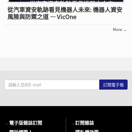
從汽車資安軌跡看見機器人未來: 機器人資安
風險與防禦之道 — VicOne
More →
請
輸
入
您
的
E-
→
電子版雜誌訂閱
→
訂閱雜誌
mail