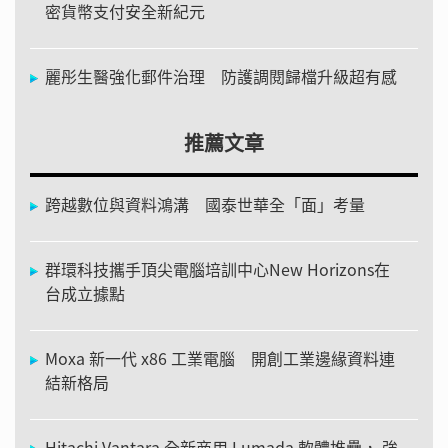
密貨幣支付安全新紀元
麗彤生醫強化郵件治理 防護調閱歸檔升級超有感
推薦文章
跨越數位與資料鴻溝 國泰世華全「面」考量
群環科技攜手頂尖電腦培訓中心New Horizons在
台成立據點
Moxa 新一代 x86 工業電腦 開創工業邊緣資料連
結新格局
Hitachi Vantara 全新商用 Lumada 軟體堆疊， 強