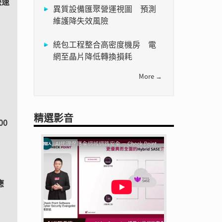
快速
異質設備匯聚營運視圖 預測
維護降失效風險
統包工程整合高密度機房 電
網至晶片降低轉換損耗
More →
精選影音
00
應