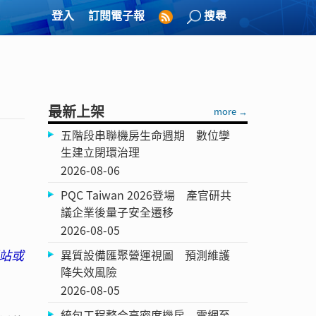
登入
訂閱電子報
搜尋
最新上架
more →
五階段串聯機房生命週期 數位孿
生建立閉環治理
2026-08-06
PQC Taiwan 2026登場 產官研共
議企業後量子安全遷移
2026-08-05
站或
異質設備匯聚營運視圖 預測維護
降失效風險
2026-08-05
統包工程整合高密度機房 電網至