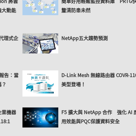
ation 將雲
簡單好用輕鬆監控資料庫 PRTG
強大動能
釐清防患未然
邁向代理式企
NetApp五大趨勢預測
》報告：當
D-Link Mesh 無線路由器 COVR-11
嗎？
美型登場！
台灣企業機器
F5 擴大與 NetApp 合作 強化 AI 
8:1
用效能與PQC保護資料安全