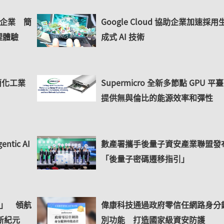
大型企業 簡
Google Cloud 協助企業加速採用
理體驗
成式 AI 技術
 簡化工業
Supermicro 全新多節點 GPU 
提供無與倫比的能源效率和彈性
tic AI
數產署攜手後量子資安產業聯盟發
「後量子密碼遷移指引」
0」 領航
偉康科技通過政府零信任網路身分
全新紀元
別功能 打造國家級資安防護