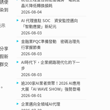
誘使
晶片降低轉換損耗
染到
2026-08-04
AI 代理進駐 SOC 資安監控邁向
表示
「智動應變」新紀元
2026-08-03
金融業PQC準備發動 密碼治理先
行掌握節奏
分享
2026-08-03
假新
AI時代下，企業網路現代化的下一
群交
步
2026-08-03
逾200家AI業者齊聚！2026 AI應用
民。
大展「AI WAVE SHOW」強勢登場
2026-08-01
企業邁向全領域AI代理