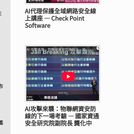
AI代理保護全域網路安全線
生
上講座 — Check Point
Software
平臺
布
AI攻擊來襲：物聯網資安防
線的下一場考驗 — 國家資通
安全研究院副院長 龔化中
鑑