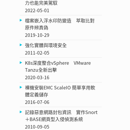
力也能完美駕馭
2022-05-01
檔案嵌入浮水印防變造 萃取比對
原件辨真偽
2019-10-29
強化實體與環境安全
2011-02-05
K8s深度整合vSphere VMware
Tanzu全新出擊
2020-03-16
裸機安裝EMC ScaleIO 簡單享用軟
體定義儲存
2016-07-06
記錄惡意網路封包資訊 實作Snort
＋BASE網頁型入侵偵測系統
2010-09-05