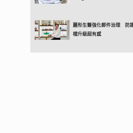
麗彤生醫強化郵件治理 防
檔升級超有感