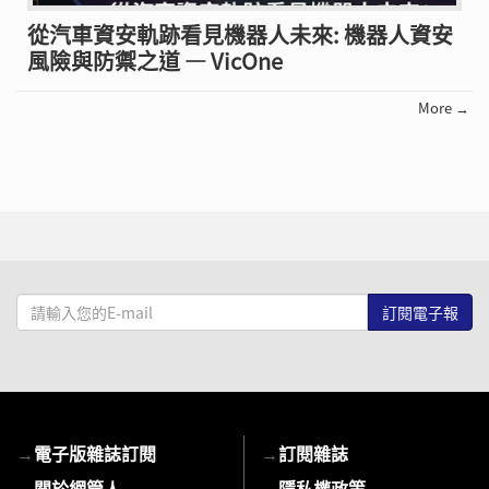
從汽車資安軌跡看見機器人未來: 機器人資安
風險與防禦之道 — VicOne
More →
請
輸
入
您
的
E-
→
電子版雜誌訂閱
→
訂閱雜誌
mail
→
關於網管人
→
隱私權政策