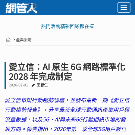
Togg
navi
熱門活動精彩回顧都在這
> 產業脈動
愛立信：AI 原生 6G 網路標準化
2028 年完成制定
2026-07-01
王智仁
愛立信舉辦行動趨勢論壇，並發布最新一期《愛立信
行動趨勢報告》，分享最新全球行動通訊產業用戶與
流量數據，以及5G、AI與未來6G行動通訊市場的發
展方向。報告指出，2026年第一季全球5G用戶數已