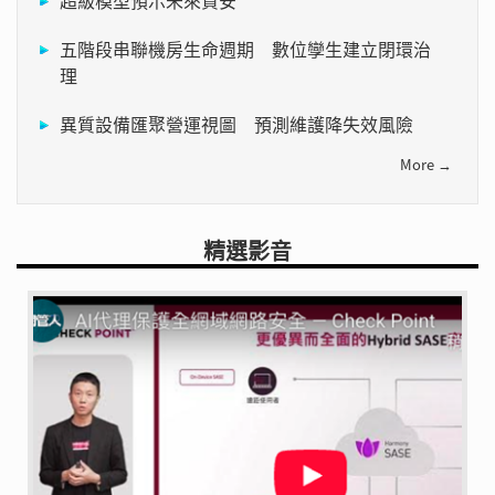
五階段串聯機房生命週期 數位孿生建立閉環治
理
異質設備匯聚營運視圖 預測維護降失效風險
More →
精選影音