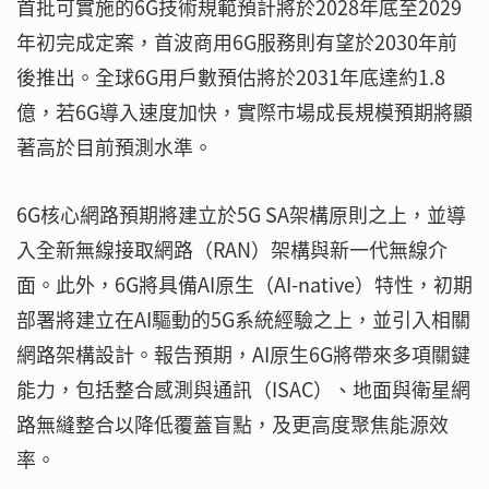
首批可實施的6G技術規範預計將於2028年底至2029
年初完成定案，首波商用6G服務則有望於2030年前
後推出。全球6G用戶數預估將於2031年底達約1.8
億，若6G導入速度加快，實際市場成長規模預期將顯
著高於目前預測水準。
6G核心網路預期將建立於5G SA架構原則之上，並導
入全新無線接取網路（RAN）架構與新一代無線介
面。此外，6G將具備AI原生（AI-native）特性，初期
部署將建立在AI驅動的5G系統經驗之上，並引入相關
網路架構設計。報告預期，AI原生6G將帶來多項關鍵
能力，包括整合感測與通訊（ISAC）、地面與衛星網
路無縫整合以降低覆蓋盲點，及更高度聚焦能源效
率。