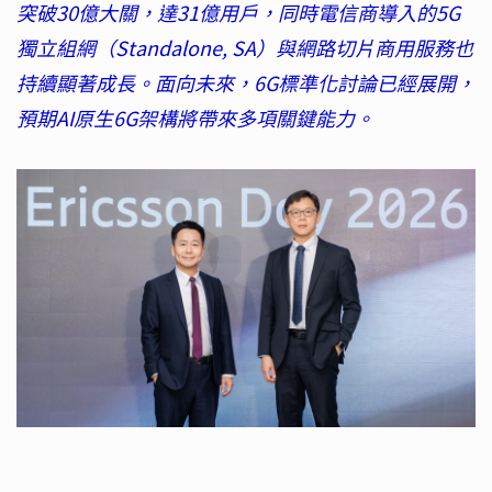
突破30億大關，達31億用戶，同時電信商導入的5G
獨立組網（Standalone, SA）與網路切片商用服務也
持續顯著成長。面向未來，6G標準化討論已經展開，
預期AI原生6G架構將帶來多項關鍵能力。