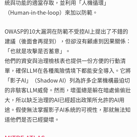
統與功能的適當存取，並利用「人機循環」
（Human-in-the-loop）來加以防範。
OWASP的10大漏洞在防範不受控AI上提出了不錯的
建議（後面會再提到），但卻沒有顧慮到因果關係：
「也就是攻擊是否蓄意」。
他們的資安與治理檢核表也提供一份方便的行動清
單，確保LLM在各種風險情境下都能安全導入。它將
「影子AI」（Shadow AI）列為許多企業機構最迫切
的非駭客LLM威脅。然而，壞蛋總是躲在暗處偷偷壯
大，所以缺乏治理的AI已經超出政策所允許的AI用
途。假使無法掌握影子AI系統的可視性，那就無法知
道他們是否已經變壞。