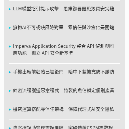
LLM模型招引提示攻擊 思維鏈暴露恐致資安災難
擁抱AI不可或缺風險對策 零信任與沙盒化是關鍵
Imperva Application Security 整合 API 偵測與回
應功能 樹立 API 安全新基準
手機出廠前韌體已埋後門 暗中下載擴充防不勝防
綿密流程護送惡意程式 特製釣魚信鎖定個別產業
機密運算搭配零信任架構 保障代理式AI安全隱私
專案檢視助管理雲端風險 突破傳統CSPM零散視