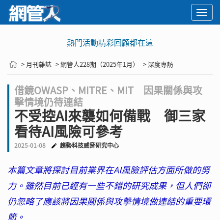
Togg
navi
熱門活動精彩回顧都在這
> 月刊雜誌
> 網管人228期（2025年1月）
> 深度專訪
借鏡OWASP、MITRE、MIT 因果關係與攻
擊情境仍待連結
不受控AI來襲如何備戰 御三家
看待AI風險可參考
2025-01-08
趨勢科技威脅研究中心
本篇文章將探討目前業界在AI風險評估方面所做的努
力。雖然目前已經有一些不錯的研究成果，但人們卻
仍忽略了應該將因果關係與攻擊情境做連結的重要環
節。