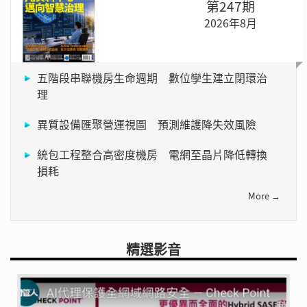
第247期
2026年8月
五階段串聯機房生命週期 數位孿生建立閉環治
理
異質設備匯聚營運視圖 預測維護降失效風險
統包工程整合高密度機房 電網至晶片降低轉換
損耗
More →
精選影音