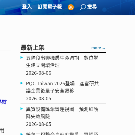
登入
訂閱電子報
搜尋
最新上架
more →
五階段串聯機房生命週期 數位孿
生建立閉環治理
2026-08-06
PQC Taiwan 2026登場 產官研共
議企業後量子安全遷移
2026-08-05
越獄
異質設備匯聚營運視圖 預測維護
降失效風險
2026-08-05
用
統包工程整合高密度機房 電網至