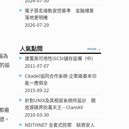
2026-07-30
電子簽名接軌安控基準 金融場景
落地更明確
2026-07-29
人氣點閱
more →
腦為
建置高可用性iSCSI儲存設備（中）
的設
2011-07-07
Citadel協同合作系統 企業級基本功
能一應俱全
2015-09-22
針對UNIX及其相容系統所設計 開
放源碼界防毒天王—ClamAV
都需
2010-03-30
證。
NEITHNET 全套式防禦 缺資安人