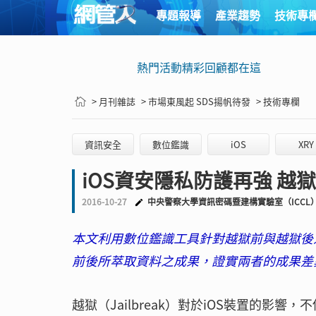
專題報導
產業趨勢
技術專
熱門活動精彩回顧都在這
> 月刊雜誌
> 市場東風起 SDS揚帆待發
> 技術專欄
資訊安全
數位鑑識
iOS
XRY
iOS資安隱私防護再強 越
2016-10-27
中央警察大學資訊密碼暨建構實驗室（ICCL
本文利用數位鑑識工具針對越獄前與越獄後之
前後所萃取資料之成果，證實兩者的成果差
越獄（Jailbreak）對於iOS裝置的