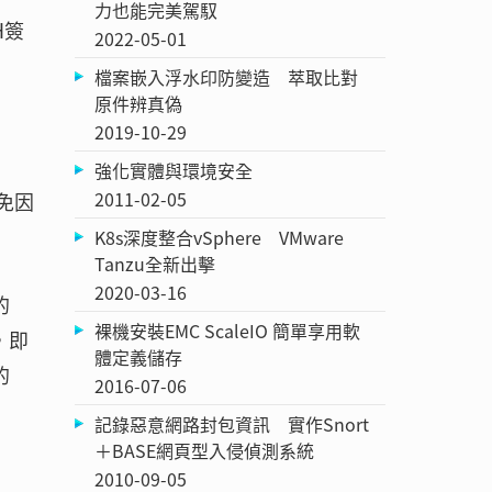
力也能完美駕馭
H簽
2022-05-01
檔案嵌入浮水印防變造 萃取比對
原件辨真偽
2019-10-29
強化實體與環境安全
2011-02-05
以免因
K8s深度整合vSphere VMware
Tanzu全新出擊
2020-03-16
的
裸機安裝EMC ScaleIO 簡單享用軟
，即
體定義儲存
的
2016-07-06
記錄惡意網路封包資訊 實作Snort
＋BASE網頁型入侵偵測系統
2010-09-05