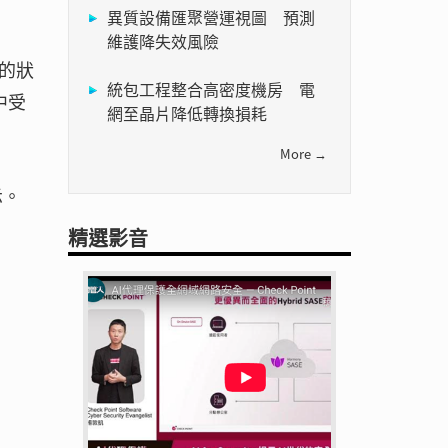
異質設備匯聚營運視圖 預測
維護降失效風險
定的狀
統包工程整合高密度機房 電
中受
網至晶片降低轉換損耗
More →
示。
精選影音