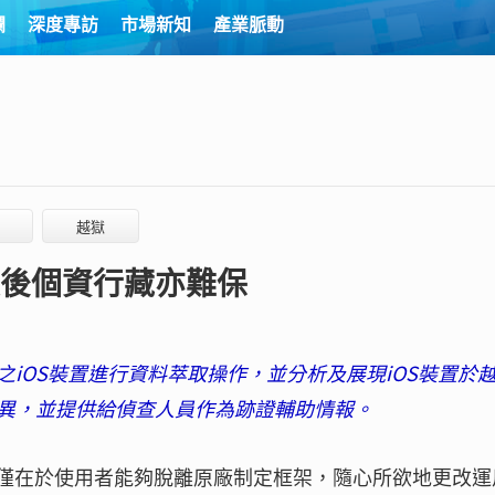
欄
深度專訪
市場新知
產業脈動
越獄
獄後個資行藏亦難保
）
iOS裝置進行資料萃取操作，並分析及展現iOS裝置於
異，並提供給偵查人員作為跡證輔助情報。
影響，不僅在於使用者能夠脫離原廠制定框架，隨心所欲地更改運