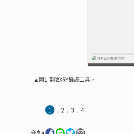
▲圖1 開啟XRY鑑識工具。
1
2
3
4
分享