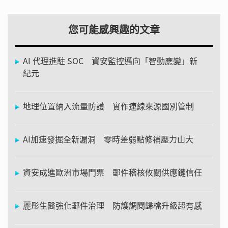
您可能感興趣的文章
AI 代理進駐 SOC 資安監控邁向「智動應變」新
紀元
地理位置納入流量防護 實作連線來源國別管制
AI加速發掘全新漏洞 零時差弱點修補壓力山大
資安成進歐洲市場門票 郵件稽核攸關供應鏈信任
麗彤生醫強化郵件治理 防護調閱歸檔升級超有感