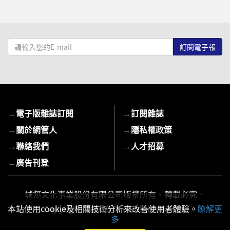
請
輸
入
您
的
E-
→
電子版雜誌訂閱
→
訂閱雜誌
mail
→
關於網管人
→
隱私權政策
→
聯絡我們
→
人才招募
→
廣告刊登
城邦文化事業股份有限公司版權所有、轉載必究．
Copyright © 2026 Cite Publishing Ltd.
本站使用cookie及相關技術分析來改善使用者體驗。
瞭解更
多