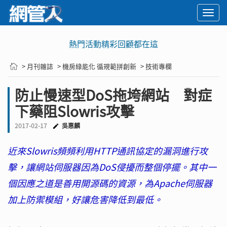
Togg
navi
熱門活動精彩回顧都在這
> 月刊雜誌
> 機房綠能化 循規範拼創新
> 技術專欄
防止慢速型DoS拖垮網站 對症
下藥阻Slowris攻擊
2017-02-17
吳惠麟
近來Slowris頻頻利用HTTP通訊協定的漏洞進行攻
擊，讓網站伺服器因為DoS侵擾而整個停擺。其中一
個因應之道是善用開源碼的資源，為Apache伺服器
加上防禦模組，好讓危害降低到最低。