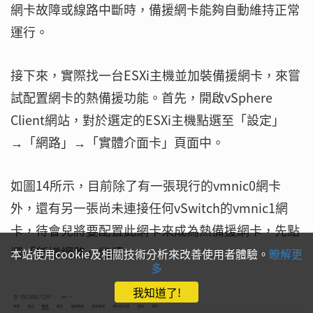
網卡故障或線路中斷時，備援網卡能夠自動維持正常
運行。
接下來，實際找一台ESXi主機並加裝備援網卡，來嘗
試配置網卡的熱備援功能。首先，開啟vSphere
Client網站，對於選定的ESXi主機點選至「設定」
→「網路」→「實體介面卡」頁面中。
如圖14所示，目前除了有一張現行的vmnic0網卡
外，還有另一張尚未連接任何vSwitch的vmnic1網
卡，待會兒將要配置此網卡來成為熱備援網卡，先點
選「新增網路」繼續。
本站使用cookie及相關技術分析來改善使用者體驗。
瞭解更
多
我知道了!