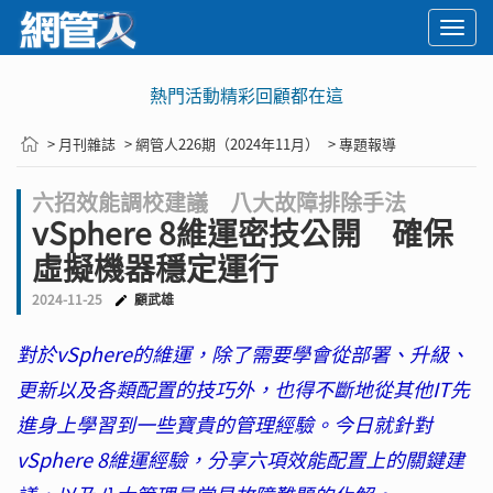
Togg
navi
熱門活動精彩回顧都在這
> 月刊雜誌
> 網管人226期（2024年11月）
> 專題報導
六招效能調校建議 八大故障排除手法
vSphere 8維運密技公開 確保
虛擬機器穩定運行
2024-11-25
顧武雄
對於vSphere的維運，除了需要學會從部署、升級、
更新以及各類配置的技巧外，也得不斷地從其他IT先
進身上學習到一些寶貴的管理經驗。今日就針對
vSphere 8維運經驗，分享六項效能配置上的關鍵建