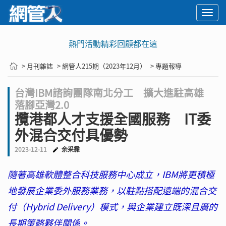
Togg
navi
熱門活動精彩回顧都在這
> 月刊雜誌
> 網管人215期（2023年12月）
> 專題報導
台灣IBM諮詢團隊南北分工 擴大進駐高雄
落腳亞灣2.0
攬港都人才支援全國服務 IT委
外混合交付具優勢
2023-12-11
余采霏
隨著高雄軟體整合科技服務中心成立，IBM將更積極
地發展企業委外服務業務，以駐點搭配遠端的混合交
付（Hybrid Delivery）模式，與企業建立既深且廣的
長期策略夥伴關係。