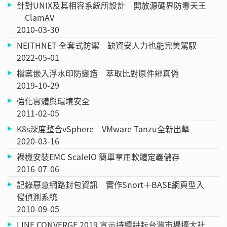
針對UNIX及其相容系統所設計 開放源碼界防毒天王
—ClamAV
2010-03-30
NEITHNET 全套式防禦 缺資安人力也能完美駕馭
2022-05-01
檔案嵌入浮水印防變造 萃取比對原件辨真偽
2019-10-29
強化實體與環境安全
2011-02-05
K8s深度整合vSphere VMware Tanzu全新出擊
2020-03-16
裸機安裝EMC ScaleIO 簡單享用軟體定義儲存
2016-07-06
記錄惡意網路封包資訊 實作Snort＋BASE網頁型入
侵偵測系統
2010-09-05
LINE CONVERGE 2019 宣示持續耕耘台灣市場擴大社