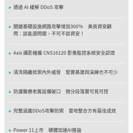
透過 AI 緩解 DDoS 攻擊
關鍵基礎設施網路攻擊增加300％ 美商資安顧
問：談能源問題，不可不談資安！
Axis 攝影機獲 CNS16120 影像監控系統安全認證
清洗隔離抵禦內外威脅 堅實基建與演練也不可少
防護醫療老舊設備破口 微分段落實可見可控
完整涵蓋DDoS攻擊防禦 雲地整合方有最佳成效
Power 11上市 硬體加速AI推論