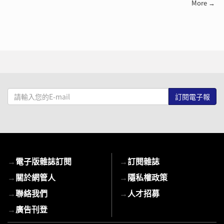
More →
請
輸
入
您
的
E-
→
電子版雜誌訂閱
→
訂閱雜誌
mail
→
關於網管人
→
隱私權政策
→
聯絡我們
→
人才招募
→
廣告刊登