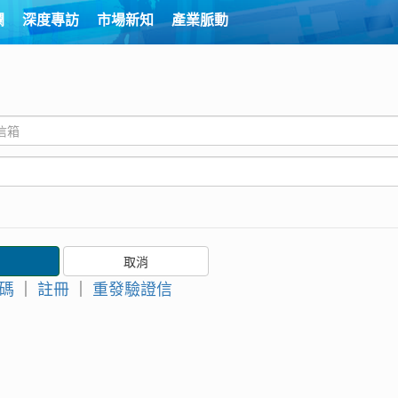
欄
深度專訪
市場新知
產業脈動
碼
｜
註冊
｜
重發驗證信