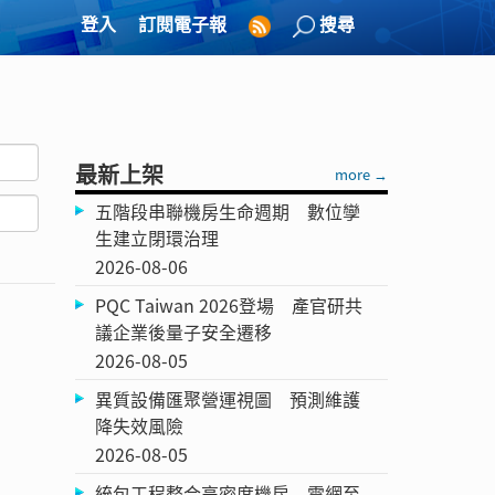
登入
訂閱電子報
搜尋
最新上架
more →
五階段串聯機房生命週期 數位孿
生建立閉環治理
2026-08-06
PQC Taiwan 2026登場 產官研共
議企業後量子安全遷移
2026-08-05
異質設備匯聚營運視圖 預測維護
降失效風險
2026-08-05
統包工程整合高密度機房 電網至