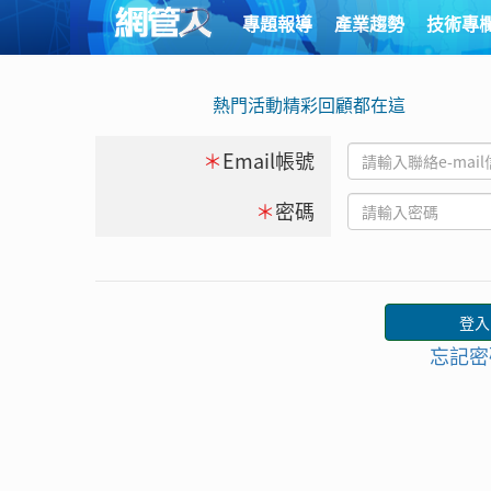
專題報導
產業趨勢
技術專
熱門活動精彩回顧都在這
＊
Email帳號
＊
密碼
忘記密