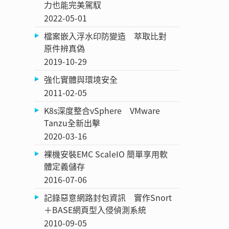
力也能完美駕馭
2022-05-01
檔案嵌入浮水印防變造 萃取比對
原件辨真偽
2019-10-29
強化實體與環境安全
2011-02-05
K8s深度整合vSphere VMware
Tanzu全新出擊
2020-03-16
裸機安裝EMC ScaleIO 簡單享用軟
體定義儲存
2016-07-06
記錄惡意網路封包資訊 實作Snort
＋BASE網頁型入侵偵測系統
2010-09-05