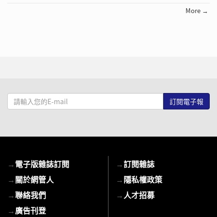
More →
請
輸
入
您
的
E-
→
電子版雜誌訂閱
→
訂閱雜誌
mail
→
關於網管人
→
隱私權政策
→
聯絡我們
→
人才招募
→
廣告刊登