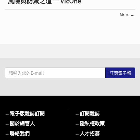
風險與防禦之道 — VicOne
More →
請
輸
入
您
的
E-
→
電子版雜誌訂閱
→
訂閱雜誌
mail
→
關於網管人
→
隱私權政策
→
聯絡我們
→
人才招募