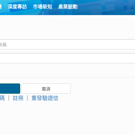
欄
深度專訪
市場新知
產業脈動
碼
｜
註冊
｜
重發驗證信