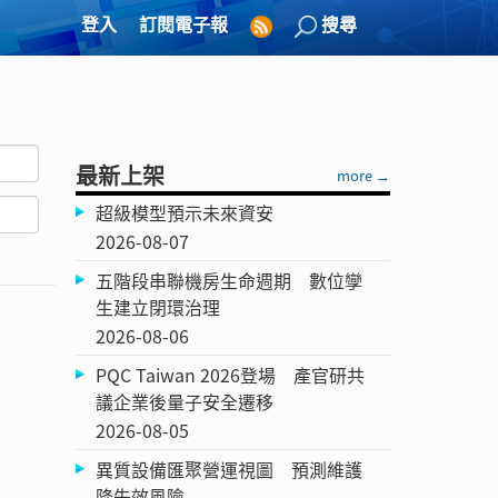
登入
訂閱電子報
搜尋
最新上架
more →
超級模型預示未來資安
2026-08-07
五階段串聯機房生命週期 數位孿
生建立閉環治理
2026-08-06
PQC Taiwan 2026登場 產官研共
議企業後量子安全遷移
2026-08-05
異質設備匯聚營運視圖 預測維護
降失效風險