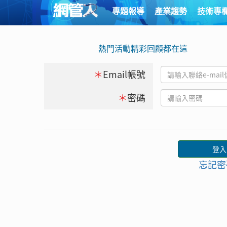
專題報導
產業趨勢
技術專
熱門活動精彩回顧都在這
＊
Email帳號
＊
密碼
忘記密