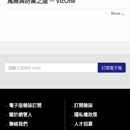
風險與防禦之道 — VicOne
More →
請
輸
入
您
的
E-
→
電子版雜誌訂閱
→
訂閱雜誌
mail
→
關於網管人
→
隱私權政策
→
聯絡我們
→
人才招募