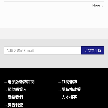
More →
請
輸
入
您
的
E-
→
電子版雜誌訂閱
→
訂閱雜誌
mail
→
關於網管人
→
隱私權政策
→
聯絡我們
→
人才招募
→
廣告刊登