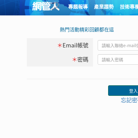
專題報導
產業趨勢
技術專
熱門活動精彩回顧都在這
＊
Email帳號
＊
密碼
忘記密