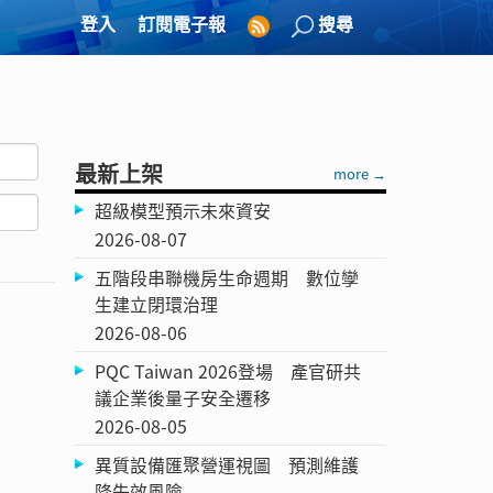
登入
訂閱電子報
搜尋
最新上架
more →
超級模型預示未來資安
2026-08-07
五階段串聯機房生命週期 數位孿
生建立閉環治理
2026-08-06
PQC Taiwan 2026登場 產官研共
議企業後量子安全遷移
2026-08-05
異質設備匯聚營運視圖 預測維護
降失效風險