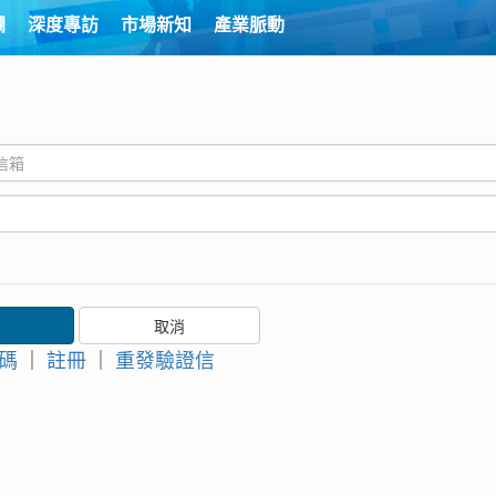
欄
深度專訪
市場新知
產業脈動
碼
｜
註冊
｜
重發驗證信