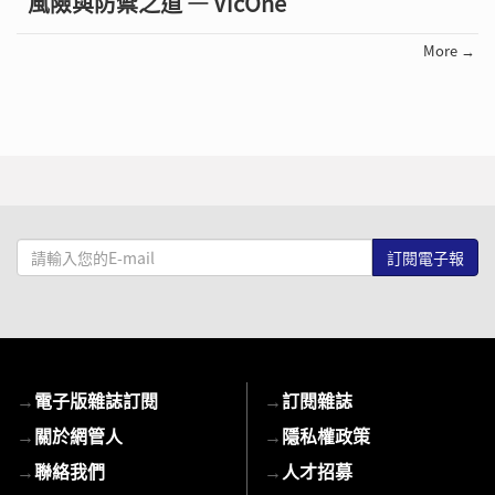
風險與防禦之道 — VicOne
More →
請
輸
入
您
的
E-
→
電子版雜誌訂閱
→
訂閱雜誌
mail
→
關於網管人
→
隱私權政策
→
聯絡我們
→
人才招募