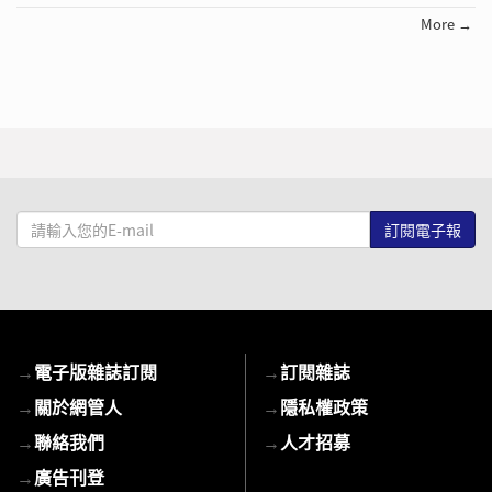
More →
請
輸
入
您
的
E-
→
電子版雜誌訂閱
→
訂閱雜誌
mail
→
關於網管人
→
隱私權政策
→
聯絡我們
→
人才招募
→
廣告刊登