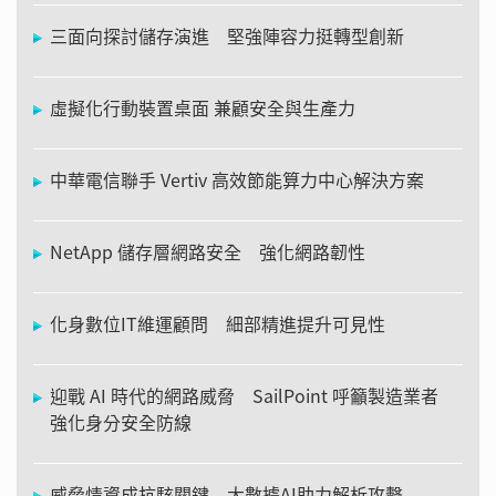
三面向探討儲存演進 堅強陣容力挺轉型創新
虛擬化行動裝置桌面 兼顧安全與生產力
中華電信聯手 Vertiv 高效節能算力中心解決方案
NetApp 儲存層網路安全 強化網路韌性
化身數位IT維運顧問 細部精進提升可見性
迎戰 AI 時代的網路威脅 SailPoint 呼籲製造業者
強化身分安全防線
威脅情資成抗駭關鍵 大數據AI助力解析攻擊