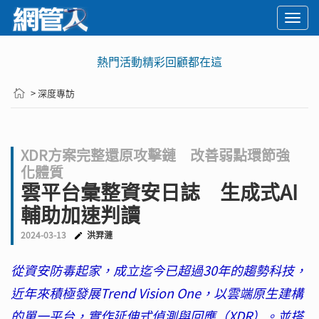
Togg
navi
熱門活動精彩回顧都在這
> 深度專訪
XDR方案完整還原攻擊鏈 改善弱點環節強
化體質
雲平台彙整資安日誌 生成式AI
輔助加速判讀
2024-03-13
洪羿漣
從資安防毒起家，成立迄今已超過30年的趨勢科技，
近年來積極發展Trend Vision One，以雲端原生建構
的單一平台，實作延伸式偵測與回應（XDR）。並搭