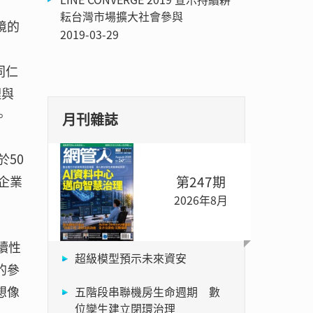
耘台灣市場擴大社會參與
境的
2019-03-29
同仁
理與
。
月刊雜誌
於50
第247期
企業
2026年8月
續性
超級模型預示未來資安
的參
想像
五階段串聯機房生命週期 數
位孿生建立閉環治理