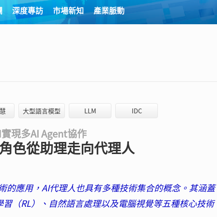
欄
深度專訪
市場新知
產業脈動
慧
大型語言模型
LLM
IDC
現多AI Agent協作
I角色從助理走向代理人
術的應用，AI代理人也具有多種技術集合的概念。其涵蓋
學習（RL）、自然語言處理以及電腦視覺等五種核心技術