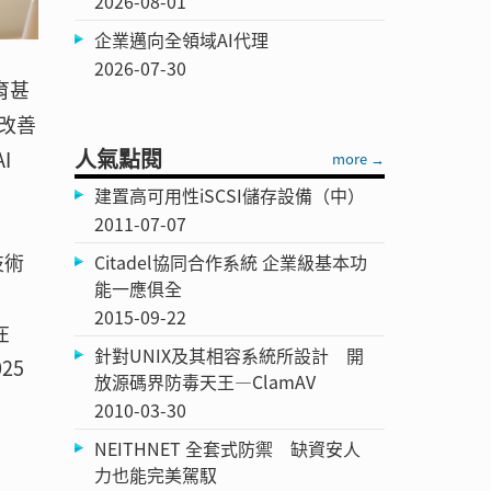
2026-08-01
企業邁向全領域AI代理
2026-07-30
育甚
改善
人氣點閱
I
more →
建置高可用性iSCSI儲存設備（中）
2011-07-07
技術
Citadel協同合作系統 企業級基本功
能一應俱全
2015-09-22
在
針對UNIX及其相容系統所設計 開
25
放源碼界防毒天王—ClamAV
2010-03-30
NEITHNET 全套式防禦 缺資安人
力也能完美駕馭