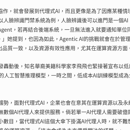
的協作，就會發展到代理式AI，而且更像是為了因應某種情
以人臉辨識門禁系統為例，人臉辨識後可以進門是一個AI
I Agent，若再結合後端系統，一旦無法進入就要通知單位
I。」她提到，也因為如此，Agentic AI的挑戰就會在於管
ent的輸出品質一致，以及資源有效性應用，尤其在運算資源方面
k引發轟動後，知名華裔美籍科學家李飛飛也緊接著宣布以低
的人工智慧推理模型，一時之間，低成本AI訓練模型成為
趨勢，面對代理式AI，企業也會在意其在運算資源以及永
無數個AI代理人來提供服務。倘若單一AI代理人需要破億
小數目，當代理式AI這個大傘下掛滿AI代理人時，就不難