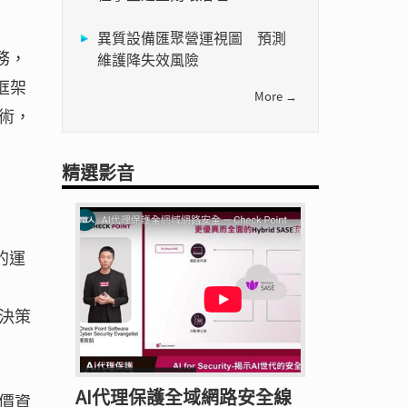
異質設備匯聚營運視圖 預測
務，
維護降失效風險
框架
More →
術，
精選影音
的運
化決策
AI代理保護全域網路安全線
價資