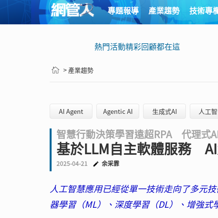
專題報導
產業趨勢
技術專
熱門活動精彩回顧都在這
> 產業趨勢
AI Agent
Agentic AI
生成式AI
人工智
智慧行動決策學習遠超RPA 代理式AI實
基於LLM自主軟體服務 A
2025-04-21
余采霏
人工智慧應用已經從單一技術走向了多元技
器學習（ML）、深度學習（DL）、增強式