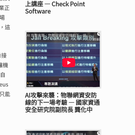
上講座 — Check Point
業正
Software
場
，這
秀接
讓機
會自
us
只能
AI攻擊來襲：物聯網資安防
線的下一場考驗 — 國家資通
安全研究院副院長 龔化中