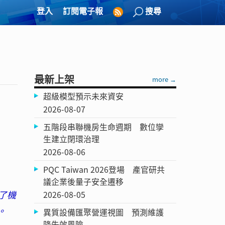
登入
訂閱電子報
搜尋
最新上架
more →
超級模型預示未來資安
2026-08-07
五階段串聯機房生命週期 數位孿
生建立閉環治理
2026-08-06
PQC Taiwan 2026登場 產官研共
議企業後量子安全遷移
了機
2026-08-05
。
異質設備匯聚營運視圖 預測維護
降失效風險