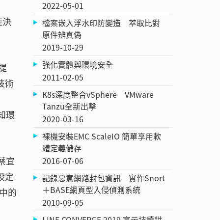
2022-05-01
佳決
檔案嵌入浮水印防變造 萃取比對
原件辨真偽
2019-10-29
強化實體與環境安全
提
2011-02-05
技術
K8s深度整合vSphere VMware
Tanzu全新出擊
知環
2020-03-16
裸機安裝EMC ScaleIO 簡單享用軟
體定義儲存
蔡宜
2016-07-06
設定
記錄惡意網路封包資訊 實作Snort
＋BASE網頁型入侵偵測系統
中的
2010-09-05
LINE CONVERGE 2019 宣示持續耕