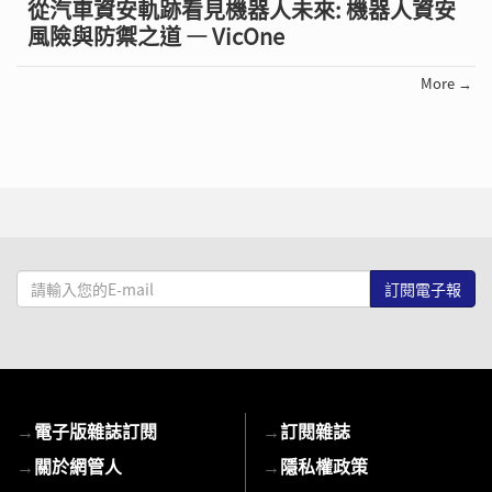
從汽車資安軌跡看見機器人未來: 機器人資安
風險與防禦之道 — VicOne
More →
請
輸
入
您
的
E-
→
電子版雜誌訂閱
→
訂閱雜誌
mail
→
關於網管人
→
隱私權政策