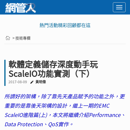
Togg
navi
熱門活動精彩回顧都在這
> 技術專欄
軟體定義儲存深度動手玩
ScaleIO功能實測（下）
2017-08-09
黃明偉
所謂好的架構，除了靠先天產品賦予的功能之外，更
重要的是靠後天架構的設計，繼上一期的EMC
ScaleIO進階篇(上)，本文將繼續介紹Performance、
Data Protection、QoS實作。