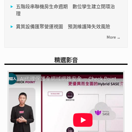
五階段串聯機房生命週期 數位孿生建立閉環治
理
異質設備匯聚營運視圖 預測維護降失效風險
More →
精選影音