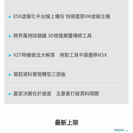
ESX虛擬化平台線上備份 快速還原VM虛擬主機
跨界萬用除錯器 3D視覺顛覆傳統工具
V2T時機做法大解惑 用對工具平順遷移NSX
駕馭資料實現轉型三部曲
贏家決勝在於速度 五要素打破資料隔閡
最新上架
more →