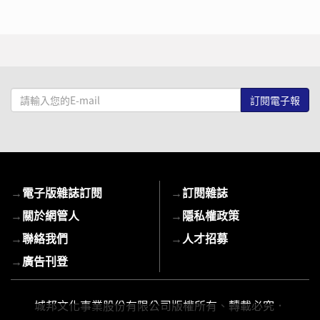
請
輸
入
您
的
E-
→
電子版雜誌訂閱
→
訂閱雜誌
mail
→
關於網管人
→
隱私權政策
→
聯絡我們
→
人才招募
→
廣告刊登
城邦文化事業股份有限公司版權所有、轉載必究．