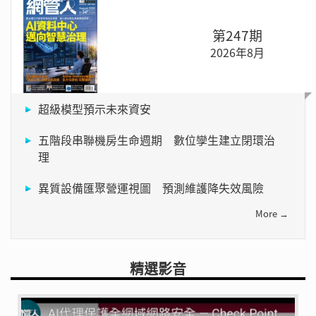
第247期
2026年8月
超級模型預示未來資安
五階段串聯機房生命週期 數位孿生建立閉環治
理
異質設備匯聚營運視圖 預測維護降失效風險
More →
精選影音