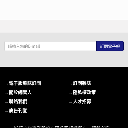
請
輸
入
您
的
E-
→
電子版雜誌訂閱
→
訂閱雜誌
mail
→
關於網管人
→
隱私權政策
→
聯絡我們
→
人才招募
→
廣告刊登
城邦文化事業股份有限公司版權所有、轉載必究．