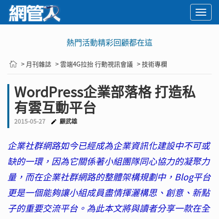
Togg
navi
熱門活動精彩回顧都在這
> 月刊雜誌
> 雲端4G拉抬 行動視訊會議
> 技術專欄
WordPress企業部落格 打造私
有雲互動平台
2015-05-27
顧武雄
企業社群網路如今已經成為企業資訊化建設中不可或
缺的一環，因為它關係著小組團隊同心協力的凝聚力
量，而在企業社群網路的整體架構規劃中，Blog平台
更是一個能夠讓小組成員盡情揮灑構思、創意、新點
子的重要交流平台。為此本文將與讀者分享一款在全