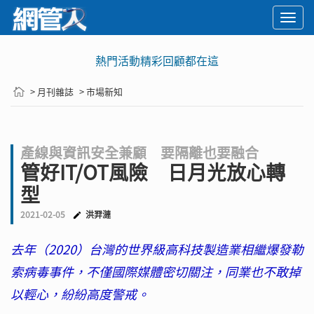
Togg
navi
熱門活動精彩回顧都在這
> 月刊雜誌
> 市場新知
產線與資訊安全兼顧 要隔離也要融合
管好IT/OT風險 日月光放心轉
型
2021-02-05
洪羿漣
去年（2020）台灣的世界級高科技製造業相繼爆發勒
索病毒事件，不僅國際媒體密切關注，同業也不敢掉
以輕心，紛紛高度警戒。