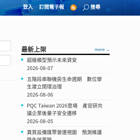
登入
訂閱電子報
搜尋
最新上架
more →
超級模型預示未來資安
2026-08-07
五階段串聯機房生命週期 數位孿
生建立閉環治理
2026-08-06
PQC Taiwan 2026登場 產官研共
議企業後量子安全遷移
2026-08-05
異質設備匯聚營運視圖 預測維護
降失效風險