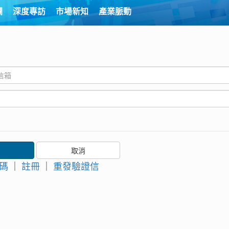
欄
深度專訪
市場新知
產業脈動
碼
｜
註冊
｜
重發驗證信