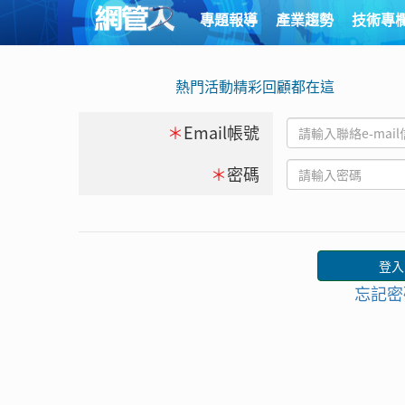
專題報導
產業趨勢
技術專
熱門活動精彩回顧都在這
＊
Email帳號
＊
密碼
忘記密