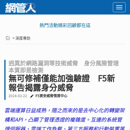
Togg
navi
熱門活動精彩回顧都在這
> 深度專訪
迥異於網路漏洞等技術威脅 身分風險管理
本質即是檢測
無可修補僅能加強驗證 F5新
報告揭露身分威脅
2024-02-22
F5資安威脅情資中心
雲端運算日益成熟，隨之而來的是去中心化的轉變架
構和API，凸顯了管理憑證的複雜度。互連的系統管
理伺服器、雲端工作負載、第三方服務和行動裝置等