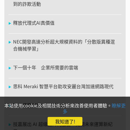
到的詐欺活動
釋放代理式AI真價值
NEC開發高速分析超大規模資料的「分散版異種混
合機械學習」
下一個十年 企業所需要的雲端
思科 Meraki 智慧平台助攻安麗台灣加速網路現代
架構債務阻礙企業AI落地
本站使用cookie及相關技術分析來改善使用者體驗。
瞭解更
多
我知道了!
技嘉展出 AI 超級晶片伺服器 揭開未來運算新紀