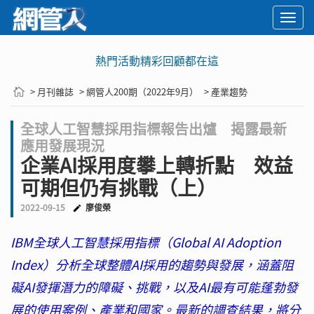
Togg
navi
熱門活動精彩回顧都在這
> 月刊雜誌
> 網管人200期（2022年9月）
> 產業趨勢
全球人工智慧採用指標報告出爐 揭露最新
應用發展現況
企業AI採用度攀上轉折點 效益
可期但仍有挑戰（上）
2022-09-15
廖俊榮
IBM全球人工智慧採用指標（Global AI Adoption
Index）分析全球整體AI採用的趨勢與發展，涵蓋阻
礙AI發揮潛力的障礙、挑戰，以及AI最有可能蓬勃發
展的使用案例、產業和國家。最新的調查結果，將分