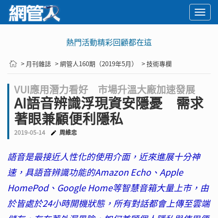
Togg
navi
熱門活動精彩回顧都在這
> 月刊雜誌
> 網管人160期（2019年5月）
> 技術專欄
VUI應用潛力看好 市場升溫大廠加速發展
AI語音辨識浮現資安隱憂 需求
著眼兼顧便利隱私
2019-05-14
周維忠
語音是最接近人性化的使用介面，近來進展十分神
速，具語音辨識功能的Amazon Echo、Apple
HomePod、Google Home等智慧音箱大量上市，由
於皆處於24小時開機狀態，所有對話都會上傳至雲端