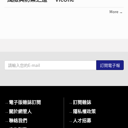
More →
請
輸
入
您
的
E-
→
電子版雜誌訂閱
→
訂閱雜誌
mail
→
關於網管人
→
隱私權政策
→
聯絡我們
→
人才招募