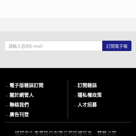
請
輸
入
您
的
E-
→
電子版雜誌訂閱
→
訂閱雜誌
mail
→
關於網管人
→
隱私權政策
→
聯絡我們
→
人才招募
→
廣告刊登
城邦文化事業股份有限公司版權所有、轉載必究．