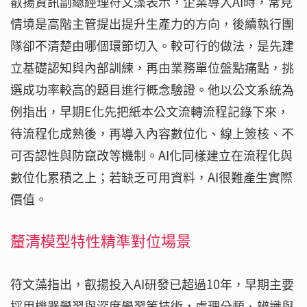
叡揚資訊副總經理符文藻表示，企業導入AI時，常見
情境是高階主管提出提升生產力的方向，後續執行團
隊卻不清楚由哪個環節切入。較可行的做法，是先建
立基礎認知與內部訓練，再由業務單位盤點痛點，挑
選成功率較高的題目進行概念驗證。他以公文系統為
例指出，早期E化先把紙本公文流轉流程記錄下來，
待流程化成熟後，再導入內容數位化、線上簽核、不
可否認性與防竄改等機制。AI化同樣建立在流程化與
數位化累積之上；若缺乏可用資料，AI很難產生實際
價值。
釐清模型特性精準對位場景
符文藻指出，叡揚投入AI研發已超過10年，早期主要
採用機器學習與深度學習等技術，處理分類、辨識與