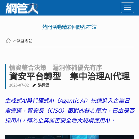
Togg
navi
熱門活動精彩回顧都在這
> 深度專訪
情資整合決策 漏洞修補優先有序
資安平台轉型 集中治理AI代理
2026-07-02
洪羿漣
生成式AI與代理式AI（Agentic AI）快速進入企業日
常營運，資安長（CISO）面對的核心壓力，已由是否
採用AI，轉為企業能否安全地大規模使用AI。