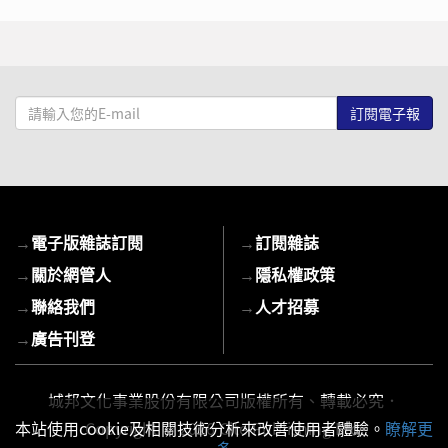
請
輸
入
您
的
E-
→
電子版雜誌訂閱
→
訂閱雜誌
mail
→
關於網管人
→
隱私權政策
→
聯絡我們
→
人才招募
→
廣告刊登
城邦文化事業股份有限公司版權所有、轉載必究．
Copyright © 2026 Cite Publishing Ltd.
本站使用cookie及相關技術分析來改善使用者體驗。
瞭解更