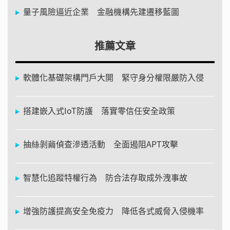
量子風險逼近企業 金融機構先建遷移藍圖
推薦文章
軟體化基礎架構門戶大開 緊守身分權限嚴防入侵
搭建嵌入式IoT防護 落實零信任安全政策
抽絲剝繭偵查滲透活動 全面遏阻APT攻擊
智慧化追蹤特權行為 防合法存取成外洩事故
增強防護提高安全免疫力 降低各式威脅入侵機率