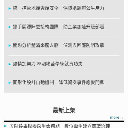
統一控管地端雲端安全 保障遠距辦公生產力
攜手開源陣營接軌國際 助企業加速升級部署
關聯分析釐清來龍去脈 偵測與回應防阻攻擊
熱情加努力 林泗彬苦學練就真功夫
圖形化設計自動機制 降低資安事件應變門檻
最新上架
more →
五階段串聯機房生命週期 數位孿生建立閉環治理