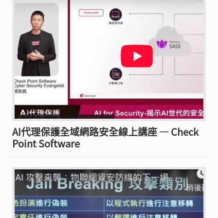
AI代理保護全域網路安全線上講座 — Check
Point Software