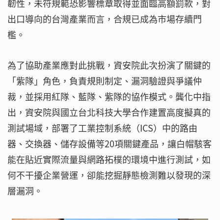
韌性，未符規範恐影響標章取得並面臨高額罰款，對
出口導向的台灣產業而言，合規已成為市場存續門
檻。
為了協助產業應對此挑戰，資安院此次扮演了關鍵的
「紫隊」角色，負責規則制定、漏洞驗證與爭議仲
裁，並採用紅隊、藍隊、紫隊的協作模式。龔化中指
出，資安院與國立台北科技大學合作建置高度擬真的
測試場域，部署了工業控制系統（ICS）中的路由
器、交換器、儲存設備等20項關鍵產品，讓白帽駭客
能在貼近實際流量與網路拓樸的環境中進行測試，如
何不干擾企業營運，卻能挖掘靜態檢測難以發現的深
層漏洞。