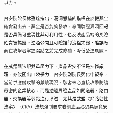
爭力。
資安院院長林盈達指出，漏洞獵捕的指標在於把獎金
確實發出去。獎金是否能夠發放，等同驗證漏洞回報
是否具備可重現性與可利用性，也反映產品端的風險
確實被揭露。透過公開且可驗證的流程揭露，能讓廠
商在攻擊者掌握弱點之前完成修補，降低營運風險。
在威脅與法規雙重壓力下，產品資安不僅是技術議
題，亦攸關出口競爭力。資安院副院長龔化中觀察，
當前供應鏈攻擊的嚴峻現況，駭客未必直接攻擊防護
嚴密的企業核心，而是透過周邊產品如閘道器、路由
器、交換器等弱點進行滲透。尤其是歐盟《網路韌性
法案》（CRA）法規強制要求聯網產品必須具備資安