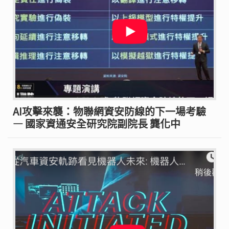
AI攻擊來襲：物聯網資安防線的下一場考驗
— 國家資通安全研究院副院長 龔化中