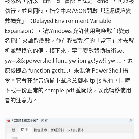
被忽略，所以 `cm""d` 實際上就是 `cmd`，可以被
執行。並且同時，指令中以/V:ON開啟「延遲環境變
數擴充」（Delayed Environment Variable
Expansion），讓Windows 允許使用驚嘆號 `!變數
名稱!` 來讀取變數，並在程式執行的「當下」才去解
析並替換它的值。接下來，字串變數替換技術set
yw=t&& powershell func!yw!ion ge!yw!i!yw!...，還
原後即為 function getit...）來混淆 PowerShell 指
令。它會在背景偷偷下載惡意腳本 tp.js 執行，同時
下載一份正常的 sample.pdf 並開啟，以此轉移使用
者的注意力。