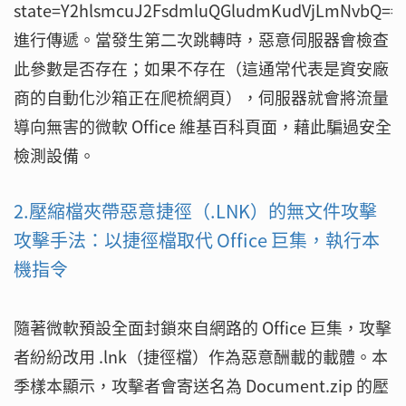
state=Y2hlsmcuJ2FsdmluQGludmKudVjLmNvbQ==
進行傳遞。當發生第二次跳轉時，惡意伺服器會檢查
此參數是否存在；如果不存在（這通常代表是資安廠
商的自動化沙箱正在爬梳網頁），伺服器就會將流量
導向無害的微軟 Office 維基百科頁面，藉此騙過安全
檢測設備。
2.壓縮檔夾帶惡意捷徑（.LNK）的無文件攻擊
攻擊手法：以捷徑檔取代 Office 巨集，執行本
機指令
隨著微軟預設全面封鎖來自網路的 Office 巨集，攻擊
者紛紛改用 .lnk（捷徑檔）作為惡意酬載的載體。本
季樣本顯示，攻擊者會寄送名為 Document.zip 的壓