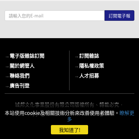
請
輸
入
您
的
E-
→
電子版雜誌訂閱
→
訂閱雜誌
mail
→
關於網管人
→
隱私權政策
→
聯絡我們
→
人才招募
→
廣告刊登
城邦文化事業股份有限公司版權所有、轉載必究．
本站使用cookie及相關技術分析來改善使用者體驗。
瞭解更
Copyright © 2026 Cite Publishing Ltd.
多
我知道了!