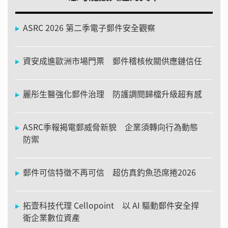
ASRC 2026 第二季電子郵件安全觀察
資安成進歐洲市場門票 郵件稽核攸關供應鏈信任
麗彤生醫強化郵件治理 防護調閱歸檔升級超有感
ASRC季報揭電郵威脅新貌 企業須轉向行為動態
防禦
郵件可信特徵不再可信 超仿真釣魚恐席捲2026
拓壹科技代理 Cellopoint 以 AI 驅動郵件安全捍
衛企業數位資產