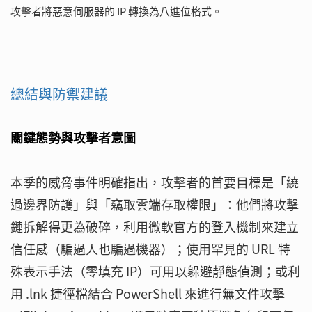
攻擊者將惡意伺服器的 IP 轉換為八進位格式。
總結與防禦建議
關鍵態勢與攻擊者意圖
本季的威脅事件明確指出，攻擊者的首要目標是「繞
過邊界防護」與「竊取雲端存取權限」：他們將攻擊
鏈拆解得更為破碎，利用微軟官方的登入機制來建立
信任感（騙過人也騙過機器）；使用罕見的 URL 特
殊表示手法（零填充 IP）可用以躲避靜態偵測；或利
用 .lnk 捷徑檔結合 PowerShell 來進行無文件攻擊