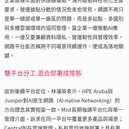
企業這幾年面對供應鏈重組、海外設點與在地化生產
要求，營運據點分散的情況愈來愈常見，網路不再只
是單一總部或單一廠區的問題，而是多站點、多國別
與多種雲端環境的協同管理。當企業一邊推動AI應
用，一邊又要兼顧資料隱私、營運韌性與管理效率，
網路平台能否橫跨不同場景持續運作，便成為落地關
鍵。
雙平台分工 混合部署成常態
談到後續平台定位，林蒲英表示，HPE Aruba與
Juniper對AI原生網路（AI-native Networking）的
方向理念其實相當一致。Mist長期強調平台化與單一
管理介面，訴求在同一平台中覆蓋更多產品與場景；
Central則在雲端管理、私有雲與地端部署上具有更