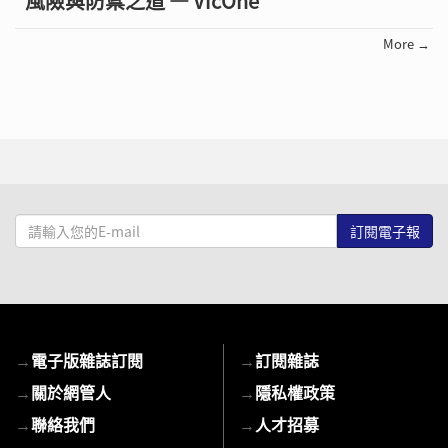
風險與防禦之道 — VicOne
More →
請
輸
入
您
的
E-
→
電子版雜誌訂閱
→
訂閱雜誌
mail
→
關於網管人
→
隱私權政策
→
聯絡我們
→
人才招募