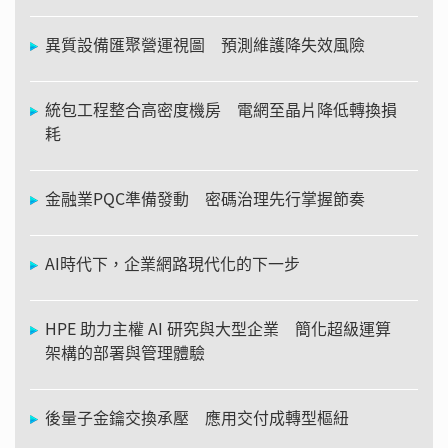
異質設備匯聚營運視圖 預測維護降失效風險
統包工程整合高密度機房 電網至晶片降低轉換損
耗
金融業PQC準備發動 密碼治理先行掌握節奏
AI時代下，企業網路現代化的下一步
HPE 助力主權 AI 研究與大型企業 簡化超級運算
架構的部署與管理體驗
後量子金鑰交換承壓 應用交付成轉型樞紐