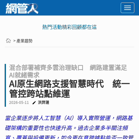
Togg
navi
熱門活動精彩回顧都在這
> 產業趨勢
混合部署補齊多雲治理缺口 網路建置滿足
AI就緒需求
AI原生網路支援智慧時代 統一
管控跨站點維運
2026-05-11
洪羿漣
當企業逐步將人工智慧（AI）導入實際營運，網路基
礎架構的重要性也快速升高。過去企業多半關注頻
寬、覆蓋與設備更新，如今更在意跨據點能否一致管