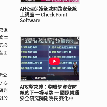
AI代理保護全域網路安全線
上講座 — Check Point
Software
更強
育本
的必
全面
造公
字心
AI攻擊來襲：物聯網資安防
研判
線的下一場考驗 — 國家資通
對於
安全研究院副院長 龔化中