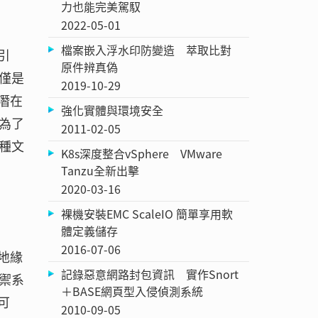
力也能完美駕馭
2022-05-01
檔案嵌入浮水印防變造 萃取比對
引
原件辨真偽
僅是
2019-10-29
潛在
強化實體與環境安全
為了
2011-02-05
種文
K8s深度整合vSphere VMware
Tanzu全新出擊
2020-03-16
裸機安裝EMC ScaleIO 簡單享用軟
體定義儲存
2016-07-06
地緣
記錄惡意網路封包資訊 實作Snort
禦系
＋BASE網頁型入侵偵測系統
可
2010-09-05