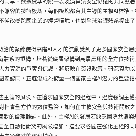
的共享、數據標準的統一以及演算法安全協議的共同簽署
不兼容的技術板塊，每個板塊都有其主導的主權AI標準，
不僅改變跨國企業的經營環境，也對全球治理體系提出了
政治的緊繃使得高階AI人才的流動受到了更多國家安全層
教育體系的重構，培養從底層架構到高層應用的全方位技術
人力資源的爭奪與保護，將反映在簽證政策、研究資助以
國家認同，正逐漸成為衡量一個國家主權AI潛力的重要指
監控主義的風險。在追求國家安全的過程中，過度強調主權
對社會全方位的數位監管，如何在主權安全與技術開放之
面對的倫理難題。此外，主權AI的發展若缺乏國際共識與
判甚至自動化衝突的風險增加。這要求各國在強化主權的同
走向災難性的零和博弈。