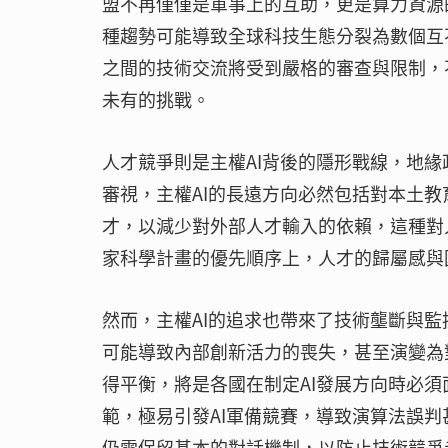
盟不再僅僅是軍事上的互助，更是算力資源
種趨勢可能導致全球科技生態分裂為數個互
之間的技術交流將受到嚴格的審查與限制，
未有的挑戰。
人才競爭則是主權AI背後的隱形戰線，地緣
審視，主權AI的長遠方向必然包括對本土
才，以減少對外部人才輸入的依賴，這種對
家科學計畫的優先順序上，人才的歸屬感與
然而，主權AI的追求也帶來了技術壟斷與
可能導致內部創新活力的喪失，甚至演變為
得平衡，將是各國在制定AI發展方向時必須
範，極易引發AI軍備競賽，導致演算法誤
仍需保留基本的對話機制，以防止技術競爭