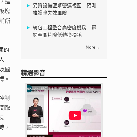
，這
異質設備匯聚營運視圖 預測
板塊
維護降失效風險
前所
統包工程整合高密度機房 電
網至晶片降低轉換損耗
More →
面的
人
及國
精選影音
標。
控制
間取
規
時，