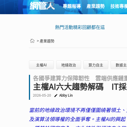
專題報導
產業趨勢
技術專
熱門活動精彩回顧都在這
> 產業趨勢
主權AI
地緣政治
算力自主
數據主
各國爭建算力保障韌性 雲端供應鏈
主權AI六大趨勢解碼 IT
2026-05-20
Abby Lin
當前的地緣政治環境不再僅僅圍繞著領土、
及演算法領導權的全面爭奪。主權AI的興