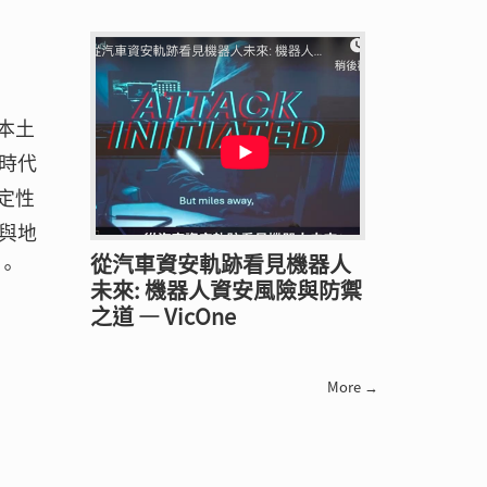
本土
時代
定性
與地
從汽車資安軌跡看見機器人
。
未來: 機器人資安風險與防禦
之道 — VicOne
More →