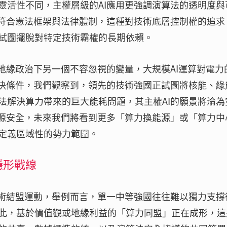
靈活性不同，主權層級的AI應用更強調演算法的透明度與
都符合憲法框架與法律體制，這種對技術底層控制權的追求
試圖擺脫對特定技術霸權的長期依賴。
地緣政治下另一個不容忽視的變量，大規模AI運算對電力
先決條件，我們觀察到，領先的技術強國正試圖將核能、綠
法解決算力帶來的巨大能耗問題，其主權AI的願景將淪為
能源安全，未來我們將看到更多「算力換能源」或「算力中
定義區域性的勢力範圍。
隱形戰線
技術結盟運動，舉例而言，單一中等強國往往難以獨力支撐
此，基於價值觀或地緣利益的「算力同盟」正在成形，這