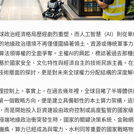
球政治經濟格局歷經劇烈重塑，而人工智慧（AI）則從單
的地緣政治環境不再僅僅圍繞著領土、資源或傳統軍事力
算法領導權的全面爭奪。主權AI的興起，標誌著過去那種
基於國家安全、文化特性與經濟自主的技術民族主義。在
是技術層面的探討，更是對未來全球權力分配結構的深度解
物理控制上。事實上，在過去幾年裡，全球目睹了半導體供
的第一個戰略方向，便是建立具備韌性的本土算力架構，這
，而是開始投入巨資建設由政府控制或高度監管的國家級
極端地緣政治衝突發生時，國家的關鍵決策系統、金融網
癱瘓，算力已經成為與電力、水利同等重要的國家戰略物