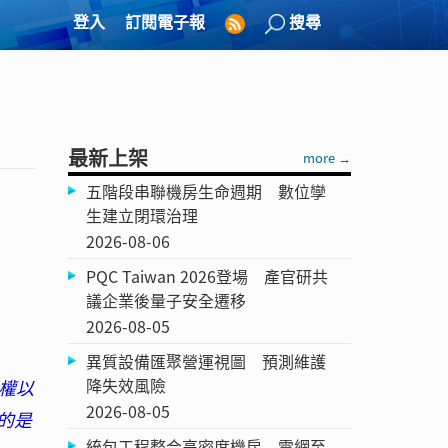
登入
訂閱電子報
搜尋
最新上架
more →
五階段串聯機房生命週期 數位孿
生建立閉環治理
2026-08-06
PQC Taiwan 2026登場 產官研共
議企業後量子安全遷移
2026-08-05
異質設備匯聚營運視圖 預測維護
降失效風險
權以
2026-08-05
的是
統包工程整合高密度機房 電網至