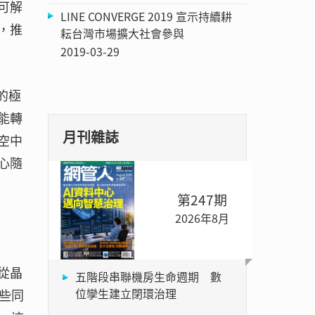
可解
LINE CONVERGE 2019 宣示持續耕
，推
耘台灣市場擴大社會參與
2019-03-29
的極
能轉
月刊雜誌
空中
心隨
第247期
2026年8月
從晶
五階段串聯機房生命週期 數
位孿生建立閉環治理
些同