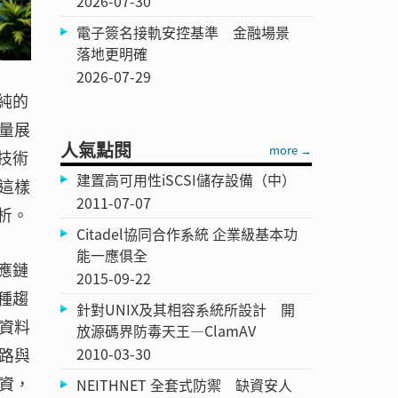
2026-07-30
電子簽名接軌安控基準 金融場景
落地更明確
2026-07-29
純的
量展
人氣點閱
more →
技術
建置高可用性iSCSI儲存設備（中）
這樣
2011-07-07
析。
Citadel協同合作系統 企業級基本功
能一應俱全
應鏈
2015-09-22
種趨
針對UNIX及其相容系統所設計 開
資料
放源碼界防毒天王—ClamAV
2010-03-30
路與
資，
NEITHNET 全套式防禦 缺資安人