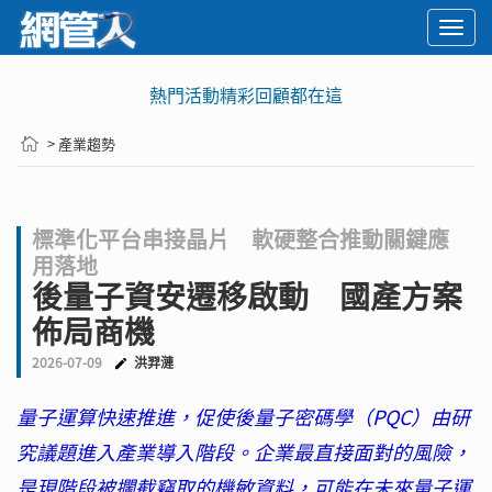
Togg
navi
熱門活動精彩回顧都在這
> 產業趨勢
標準化平台串接晶片 軟硬整合推動關鍵應
用落地
後量子資安遷移啟動 國產方案
佈局商機
2026-07-09
洪羿漣
量子運算快速推進，促使後量子密碼學（PQC）由研
究議題進入產業導入階段。企業最直接面對的風險，
是現階段被攔截竊取的機敏資料，可能在未來量子運