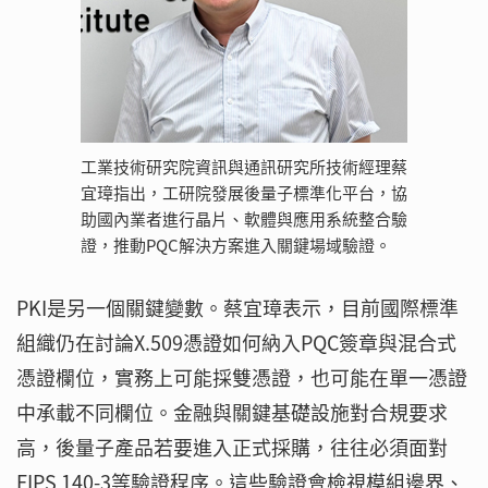
工業技術研究院資訊與通訊研究所技術經理蔡
宜璋指出，工研院發展後量子標準化平台，協
助國內業者進行晶片、軟體與應用系統整合驗
證，推動PQC解決方案進入關鍵場域驗證。
PKI是另一個關鍵變數。蔡宜璋表示，目前國際標準
組織仍在討論X.509憑證如何納入PQC簽章與混合式
憑證欄位，實務上可能採雙憑證，也可能在單一憑證
中承載不同欄位。金融與關鍵基礎設施對合規要求
高，後量子產品若要進入正式採購，往往必須面對
FIPS 140-3等驗證程序。這些驗證會檢視模組邊界、