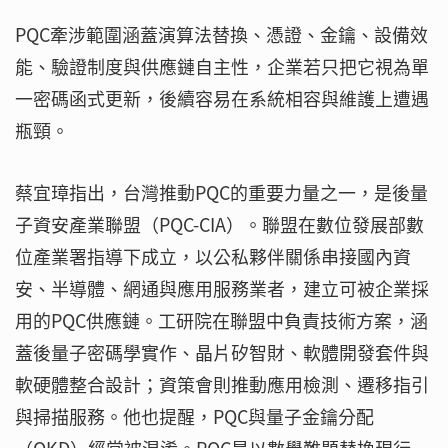
PQC牽涉範圍涵蓋演算法替換、憑證、金鑰、設備效
能、驗證制度與供應鏈自主性，企業若只把它視為單
一密碼函式更新，後續容易在系統相容與維護上遭遇
瓶頸。
蔡宜璋指出，台灣推動PQC的重要力量之一，是後量
子資安產業聯盟（PQC-CIA）。聯盟在數位發展部數
位產業署指導下成立，以公私夥伴關係串接國內資
安、半導體、網通與應用服務業者，建立可被企業採
用的PQC供應鏈。工研院在聯盟中負責技術方案，涵
蓋後量子密碼學實作、晶片矽智財、軟體開發套件與
軟硬體整合設計；資策會則推動應用檢測、遷移指引
與掃描服務。他也提醒，PQC與量子金鑰分配