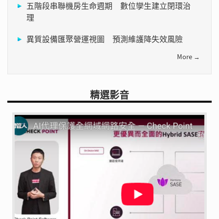
五階段串聯機房生命週期 數位孿生建立閉環治
理
異質設備匯聚營運視圖 預測維護降失效風險
More →
精選影音