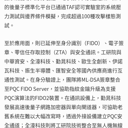
的後量子標準化平台已通過TAF認可實驗室的系統壓
力測試與邊界條件模擬，完成超過100種攻擊樣態測
試。
至於應用面，則已延伸至身分識別（FIDO）、電子簽
章、零信任存取控制（ZTA）與安全通訊。工研院與
中華資安、全濠科技、勤晁科技、歐生全創新、伊諾
瓦科技、振生半導體、匯智安全等國內供應商進行互
通性測試。在身分驗證上，團隊將ML-DSA簽章整合
至PQC FIDO Server，並協助指紋金鑰升級為支援
PQC演算法的FIDO2裝置。在通訊設備上，勤晁科技
發展高速後量子網路加密器與單向閘道器，可協助老
舊系統在難以大幅改寫時，透過外接設備建立PQC安
全通道；全濠科技則將工研院技術整合至無人機無線