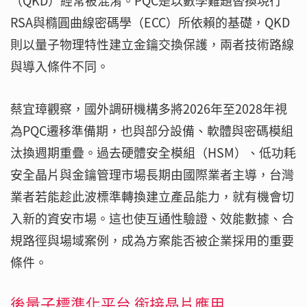
（QKD）經常被混淆。PQC是以數學難題替換現行
RSA與橢圓曲線密碼學（ECC）所依賴的基礎，QKD
則以量子物理特性建立金鑰交換保護，兩者技術路線
與導入條件不同。
蔡宜璋觀察，國外調研機構多將2026年至2028年視
為PQC遷移準備期，也與部分設備、軟體與密碼模組
汰換週期重疊。過去硬體安全模組（HSM）、低功耗
安全晶片與金鑰管理市場長期由國際業者主導，台灣
業者若能趁此波標準轉換建立產品能力，就有機會切
入新的資安市場。這也使互通性驗證、效能數據、合
規路徑與場域案例，成為方案能否被企業採用的重要
條件。
後量子標準化平台 銜接晶片應用