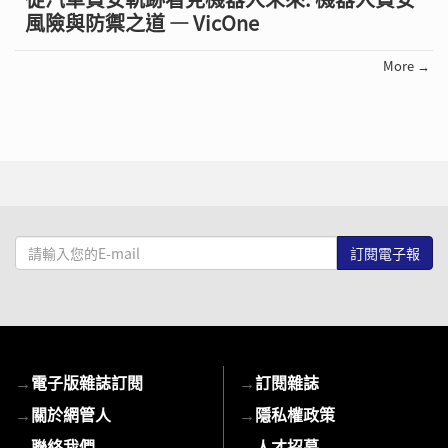
風險與防禦之道 — VicOne
More →
請
輸
入
您
的
E-
→
電子版雜誌訂閱
→
訂閱雜誌
mail
→
關於網管人
→
隱私權政策
→
聯絡我們
→
人才招募