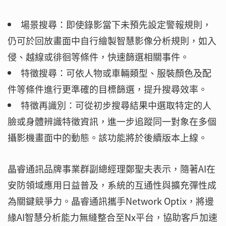
場景搜尋：即使錄影當下未預先設定警報規則，
仍可於回放畫面中自行繪製智慧影像分析規則，如入
侵、越線或徘徊等條件，快速篩選相關事件。
特徵搜尋：可依人物或車輛類型、服裝顏色及配
件等條件進行更準確的目標篩選，提升搜尋效率。
特徵再識別：可從初步搜尋結果中選取特定的人
臉或身體辨識特徵資訊，進一步追蹤同一對象在多個
攝影機畫面中的動態。該功能將於後續版本上線。
晶睿通訊品牌事業群副總經理鄭聖夫表示，隨著AI在
安防領域應用日益普及，系統的互通性與擴充彈性成
為關鍵競爭力。晶睿通訊攜手Network Optix，將邊
緣AI智慧分析能力無縫整合至Nx平台，協助客戶加速