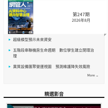
第247期
2026年8月
超級模型預示未來資安
五階段串聯機房生命週期 數位孿生建立閉環治
理
異質設備匯聚營運視圖 預測維護降失效風險
More →
精選影音