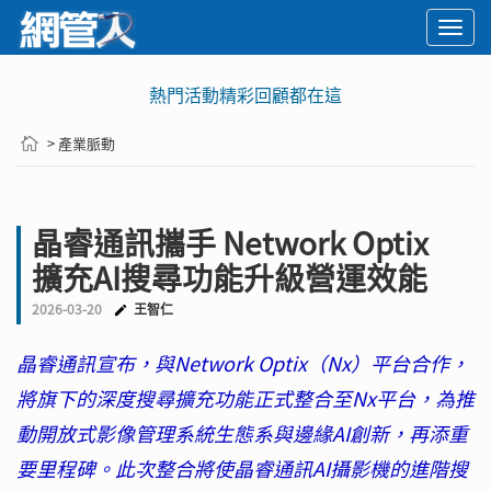
Togg
navi
熱門活動精彩回顧都在這
> 產業脈動
晶睿通訊攜手 Network Optix
擴充AI搜尋功能升級營運效能
2026-03-20
王智仁
晶睿通訊宣布，與Network Optix（Nx）平台合作，
將旗下的深度搜尋擴充功能正式整合至Nx平台，為推
動開放式影像管理系統生態系與邊緣AI創新，再添重
要里程碑。此次整合將使晶睿通訊AI攝影機的進階搜