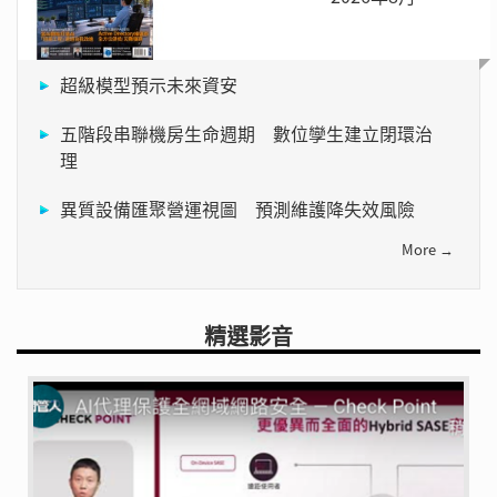
超級模型預示未來資安
五階段串聯機房生命週期 數位孿生建立閉環治
理
異質設備匯聚營運視圖 預測維護降失效風險
More →
精選影音