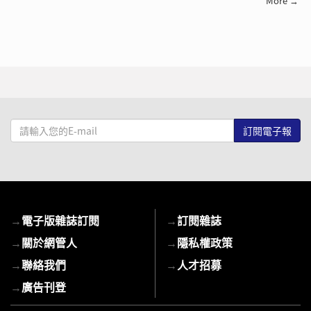
More →
請
輸
入
您
的
E-
→
電子版雜誌訂閱
→
訂閱雜誌
mail
→
關於網管人
→
隱私權政策
→
聯絡我們
→
人才招募
→
廣告刊登