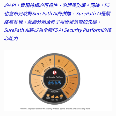
的API，實現持續的可視性、治理與防護。同時，F5
也宣布完成對SurePath AI的併購，SurePath AI是網
路層發現、意圖分類及影子AI偵測領域的先驅。
SurePath AI將成為全新F5 AI Security Platform的核
心能力