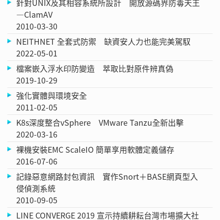
針對UNIX及其相容系統所設計 開放源碼界防毒天王
—ClamAV
2010-03-30
NEITHNET 全套式防禦 缺資安人力也能完美駕馭
2022-05-01
檔案嵌入浮水印防變造 萃取比對原件辨真偽
2019-10-29
強化實體與環境安全
2011-02-05
K8s深度整合vSphere VMware Tanzu全新出擊
2020-03-16
裸機安裝EMC ScaleIO 簡單享用軟體定義儲存
2016-07-06
記錄惡意網路封包資訊 實作Snort＋BASE網頁型入
侵偵測系統
2010-09-05
LINE CONVERGE 2019 宣示持續耕耘台灣市場擴大社