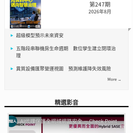
第247期
2026年8月
超級模型預示未來資安
五階段串聯機房生命週期 數位孿生建立閉環治
理
異質設備匯聚營運視圖 預測維護降失效風險
More →
精選影音