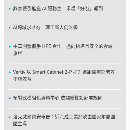
鼎泰豐引進送 AI 服務生 禾煜「好啦」報到
AI跨域求才夯 理工新人仍吃香
中華開發攜手 HPE 合作 邁向快速且安全的雲端
旅程
Vertiv 以 Smart Cabinet 2-P 提升遠距醫療部署效
率與效益
預製式模組化資料中心 依關聯性設部署規則
洛克威爾資安報告：近六成工業網攻由國家附屬團
體主導