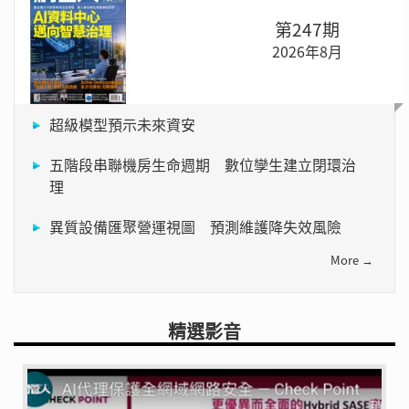
第247期
2026年8月
超級模型預示未來資安
五階段串聯機房生命週期 數位孿生建立閉環治
理
異質設備匯聚營運視圖 預測維護降失效風險
More →
精選影音