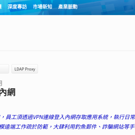
欄
深度專訪
市場新知
產業脈動
LDAP Proxy
用
內網
措施，員工須透過VPN連線登入內網存取應用系統，執行日
模遠端工作疏於防範，大肆利用釣魚郵件、詐騙網站等手