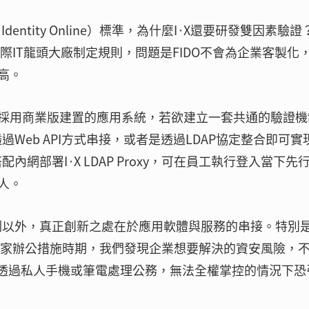
dentity Online）標準，為什麼I·X還要研發雙因素驗證
際IT龍頭大廠制定規則，問題是FIDO不會為企業客製化
高。
採用商業版建置的應用系統，若欲建立一套共通的驗證機
透過Web API方式串接，或者是透過LDAP協定整合即可實
例，搭配內網部署I·X LDAP Proxy，可在員工執行登入當下先
人。
理機制以外，真正創新之處在於應用軟體與服務的串接。特別
實施居家辦公措施時期，我們發現企業想要解決的資安風險，
工透過私人手機或筆電處理公務，無法全權掌控的情況下恐