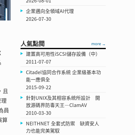
2026-08-01
企業邁向全領域AI代理
2026-07-30
人氣點閱
more →
X
建置高可用性iSCSI儲存設備（中）
2011-07-07
系
Citadel協同合作系統 企業級基本功
能一應俱全
2015-09-22
，且
針對UNIX及其相容系統所設計 開
管理
放源碼界防毒天王—ClamAV
為員
2010-03-30
演算
NEITHNET 全套式防禦 缺資安人
力也能完美駕馭