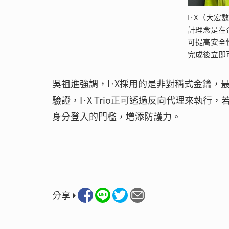
I·X（大宏數
計理念是在
可提高安全
完成後立即
吳祖進強調，I·X採用的是非對稱式金鑰
驗證，I·X Trio正可透過反向代理來執
身分登入的門檻，增添防護力。
分享