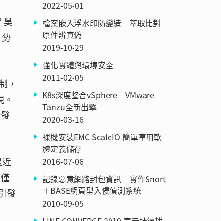
2022-05-01
？吳
檔案嵌入浮水印防變造 萃取比對
原件辨真偽
，勢
2019-10-29
強化實體與環境安全
2011-02-05
制，
K8s深度整合vSphere VMware
現。
Tanzu全新出擊
行發
2020-03-16
裸機安裝EMC ScaleIO 簡單享用軟
體定義儲存
是近
2016-07-06
不僅
記錄惡意網路封包資訊 實作Snort
＋BASE網頁型入侵偵測系統
引發
2010-09-05
LINE CONVERGE 2019 宣示持續耕