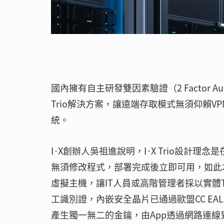
國內擁有自主研發雙因素驗證（2 Factor Aut
Trio解決方案，讓遠端存取模式無須仰賴V
統。
I·X創辦人吳祖進說明，I·X Trio設計
無須修改程式，部署完成後立即可用，如此
虛擬主機，讓IT人員或高階管理者採以實體
工識別證，內嵌安全晶片已通過歐盟CC EA
產生獨一無二的金鑰，由App透過網路連