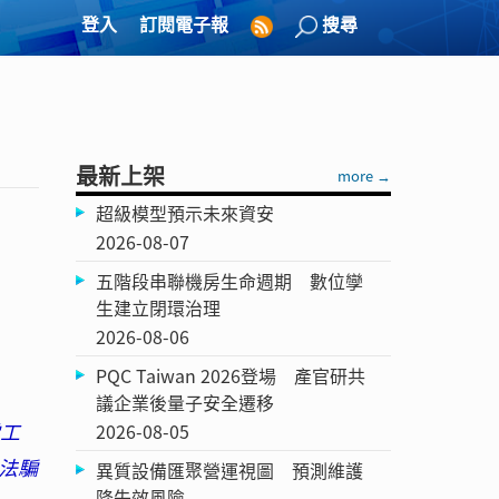
登入
訂閱電子報
搜尋
最新上架
more →
超級模型預示未來資安
2026-08-07
五階段串聯機房生命週期 數位孿
生建立閉環治理
2026-08-06
PQC Taiwan 2026登場 產官研共
議企業後量子安全遷移
常工
2026-08-05
法騙
異質設備匯聚營運視圖 預測維護
降失效風險