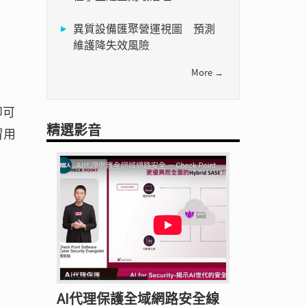
異質設備匯聚營運視圖 預測
維護降失效風險
More →
即可
精選影音
冒用
AI代理保護全域網路安全線