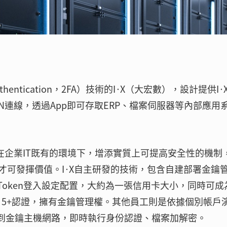
hentication，2FA）技術的I·X（大宏數），設計提供I·
PN連線，透過App即可存取ERP、檔案伺服器等內部應用
理念是在企業IT既有的環境下，增添實質上可提高安全性的機制
才可發揮價值。I·X自主研發的技術，包含自建部署金鑰
Token登入設定配置，大約為一張信用卡大小，同時可成
L 5+認證，擁有金鑰管理權。其他員工則是依據個別帳戶
線到金鑰主機網路，即時執行身份認證、檔案加解密。