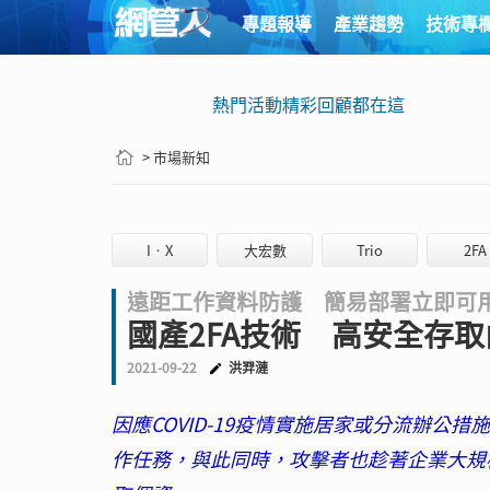
專題報導
產業趨勢
技術專
熱門活動精彩回顧都在這
> 市場新知
I•X
大宏數
Trio
2FA
遠距工作資料防護 簡易部署立即可
國產2FA技術 高安全存取
2021-09-22
洪羿漣
因應COVID-19疫情實施居家或分流辦公
作任務，與此同時，攻擊者也趁著企業大規