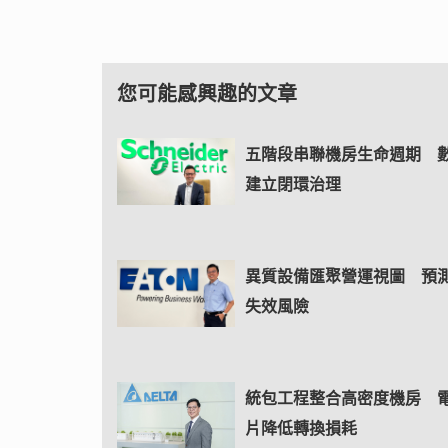
您可能感興趣的文章
五階段串聯機房生命週期 
建立閉環治理
異質設備匯聚營運視圖 預
失效風險
統包工程整合高密度機房 
片降低轉換損耗